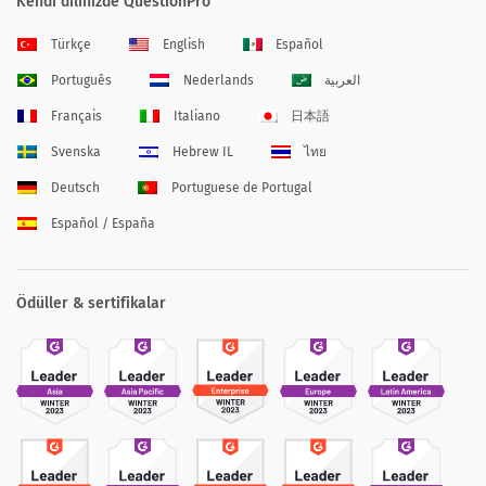
Kendi dilinizde QuestionPro
Türkçe
English
Español
Português
Nederlands
العربية
Français
Italiano
日本語
Svenska
Hebrew IL
ไทย
Deutsch
Portuguese de Portugal
Español / España
Ödüller & sertifikalar