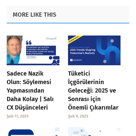
Primary
Footer
MORE LIKE THIS
Sidebar
Sadece Nazik
Tüketici
Olun: Söylemesi
İçgörülerinin
Yapmasından
Geleceği: 2025 ve
Daha Kolay | Salı
Sonrası için
CX Düşünceleri
Önemli Çıkarımlar
Şub 11, 2025
Şub 9, 2025