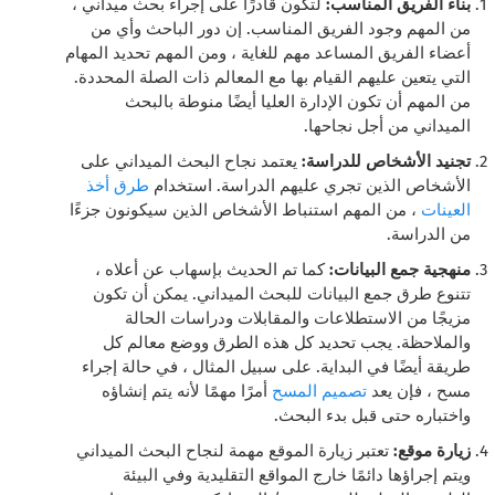
بناء الفريق المناسب:
لتكون قادرًا على إجراء بحث ميداني ،
من المهم وجود الفريق المناسب. إن دور الباحث وأي من
أعضاء الفريق المساعد مهم للغاية ، ومن المهم تحديد المهام
التي يتعين عليهم القيام بها مع المعالم ذات الصلة المحددة.
من المهم أن تكون الإدارة العليا أيضًا منوطة بالبحث
الميداني من أجل نجاحها.
تجنيد الأشخاص للدراسة:
يعتمد نجاح البحث الميداني على
الأشخاص الذين تجري عليهم الدراسة. استخدام
طرق أخذ
العينات
، من المهم استنباط الأشخاص الذين سيكونون جزءًا
من الدراسة.
منهجية جمع البيانات:
كما تم الحديث بإسهاب عن أعلاه ،
تتنوع طرق جمع البيانات للبحث الميداني. يمكن أن تكون
مزيجًا من الاستطلاعات والمقابلات ودراسات الحالة
والملاحظة. يجب تحديد كل هذه الطرق ووضع معالم كل
طريقة أيضًا في البداية. على سبيل المثال ، في حالة إجراء
مسح ، فإن
يعد
تصميم المسح
أمرًا مهمًا لأنه يتم إنشاؤه
واختباره حتى قبل بدء البحث.
زيارة موقع:
تعتبر زيارة الموقع مهمة لنجاح البحث الميداني
ويتم إجراؤها دائمًا خارج المواقع التقليدية وفي البيئة