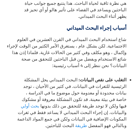
هي نظرة ثاقبة لحياة الباحث. هذا يتتبع جميع جوانب حياة
الباحثين ويساعد في القضاء على تأثير هالو أو أي تحيز قد
يظهر أثناء البحث الميداني.
أسباب إجراء البحث الميداني
شاع استخدام البحث الميداني في القرن العشرين في العلوم
الاجتماعية. لكن بشكل عام ، يستغرق الأمر الكثير من الوقت لإجراء
وإكمال ، وهو مكلف وفي كثير من الحالات غازية. فلماذا إذن هذا
شائع الاستخدام ويفضل من قبل الباحثين للتحقق من صحة
البيانات؟ نحن ننظر إلى 4 أسباب رئيسية:
التغلب على نقص البيانات:
البحث الميداني يحل المشكلة
الرئيسية للثغرات في البيانات. في كثير من الأحيان ، توجد
بيانات محدودة أو معدومة حول موضوع ما في الدراسة ،
خاصة في بيئة معينة. قد تكون المشكلة معروفة أو مشكوك
فيها ولكن لا توجد طريقة للتحقق من ذلك بدونها
بحث أولي
والبيانات. إن إجراء البحث الميداني لا يساعد فقط في ثغرات
المكونات الإضافية في البيانات ولكن في جمع المواد الداعمة
وبالتالي فهو المفضل
طريقة
البحث للباحثين.