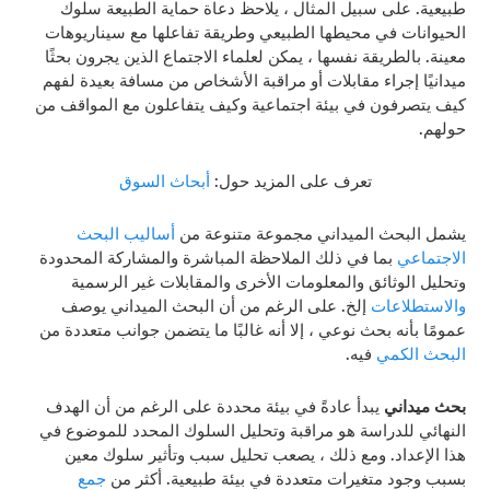
طبيعية. على سبيل المثال ، يلاحظ دعاة حماية الطبيعة سلوك
الحيوانات في محيطها الطبيعي وطريقة تفاعلها مع سيناريوهات
معينة. بالطريقة نفسها ، يمكن لعلماء الاجتماع الذين يجرون بحثًا
ميدانيًا إجراء مقابلات أو مراقبة الأشخاص من مسافة بعيدة لفهم
كيف يتصرفون في بيئة اجتماعية وكيف يتفاعلون مع المواقف من
حولهم.
تعرف على المزيد حول:
أبحاث السوق
يشمل البحث الميداني مجموعة متنوعة من
أساليب البحث
الاجتماعي
بما في ذلك الملاحظة المباشرة والمشاركة المحدودة
وتحليل الوثائق والمعلومات الأخرى والمقابلات غير الرسمية
والاستطلاعات
إلخ. على الرغم من أن البحث الميداني يوصف
عمومًا بأنه بحث نوعي ، إلا أنه غالبًا ما يتضمن جوانب متعددة من
البحث الكمي
فيه.
بحث ميداني
يبدأ عادةً في بيئة محددة على الرغم من أن الهدف
النهائي للدراسة هو مراقبة وتحليل السلوك المحدد للموضوع في
هذا الإعداد. ومع ذلك ، يصعب تحليل سبب وتأثير سلوك معين
بسبب وجود متغيرات متعددة في بيئة طبيعية. أكثر من
جمع