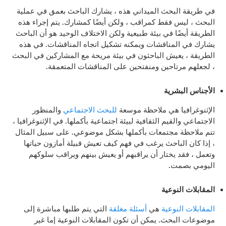
في طريقة البحث الميداني هذه ، يشارك الباحث بعمق في عملية
البحث ، ليس فقط كمراقب ، ولكن أيضًا كمشارك. يتم إجراء هذه
الطريقة أيضًا في بيئة طبيعية ولكن الاختلاف الوحيد هو أن الباحث
يشارك في المناقشات ويمكنه تشكيل اتجاه المناقشات. في هذه
الطريقة ، يعيش الباحثون في بيئة مريحة مع المشاركين في البحث
، لجعلهم مرتاحين ومنفتحين على المناقشات المتعمقة.
الأجناس البشرية
الإثنوغرافيا هي ملاحظة موسعة
للبحث الاجتماعي
والمنظور
الاجتماعي والقيم الثقافية لبيئة اجتماعية بأكملها. في الإثنوغرافيا ،
تتم ملاحظة مجتمعات بأكملها بشكل موضوعي. على سبيل المثال
، إذا كان الباحث يرغب في فهم كيف تعيش قبيلة أمازون حياتها
وتعمل ، فقد يختار أن يراقبهم أو يعيش بينهم ويراقب سلوكهم
اليومي بصمت.
المقابلات النوعية
المقابلات النوعية
هي
أسئلة مغلقة
التي يتم طلبها مباشرة إلى
موضوعات البحث. يمكن أن تكون المقابلات النوعية إما غير