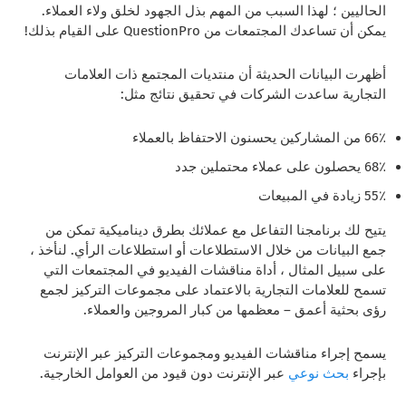
الحاليين ؛ لهذا السبب من المهم بذل الجهود لخلق ولاء العملاء.
يمكن أن تساعدك المجتمعات من QuestionPro على القيام بذلك!
أظهرت البيانات الحديثة أن منتديات المجتمع ذات العلامات
التجارية ساعدت الشركات في تحقيق نتائج مثل:
66٪ من المشاركين يحسنون الاحتفاظ بالعملاء
68٪ يحصلون على عملاء محتملين جدد
55٪ زيادة في المبيعات
يتيح لك برنامجنا التفاعل مع عملائك بطرق ديناميكية تمكن من
جمع البيانات من خلال الاستطلاعات أو استطلاعات الرأي. لنأخذ ،
على سبيل المثال ، أداة مناقشات الفيديو في المجتمعات التي
تسمح للعلامات التجارية بالاعتماد على مجموعات التركيز لجمع
رؤى بحثية أعمق – معظمها من كبار المروجين والعملاء.
يسمح إجراء مناقشات الفيديو ومجموعات التركيز عبر الإنترنت
بإجراء
بحث نوعي
عبر الإنترنت دون قيود من العوامل الخارجية.