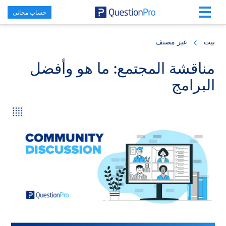
حساب مجاني
Skip
Skip
Skip
to
to
to
بيت
غير مصنف
primary
footer
main
content
sidebar
مناقشة المجتمع: ما هو وأفضل
البرامج