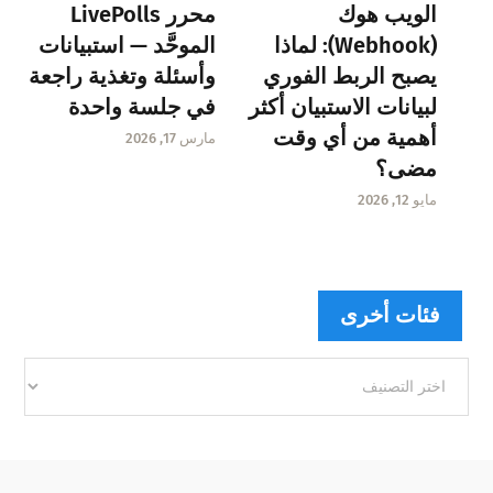
الويب هوك
محرر LivePolls
(Webhook): لماذا
الموحَّد — استبيانات
يصبح الربط الفوري
وأسئلة وتغذية راجعة
لبيانات الاستبيان أكثر
في جلسة واحدة
أهمية من أي وقت
مارس 17, 2026
مضى؟
مايو 12, 2026
فئات أخرى
فئات
أخرى