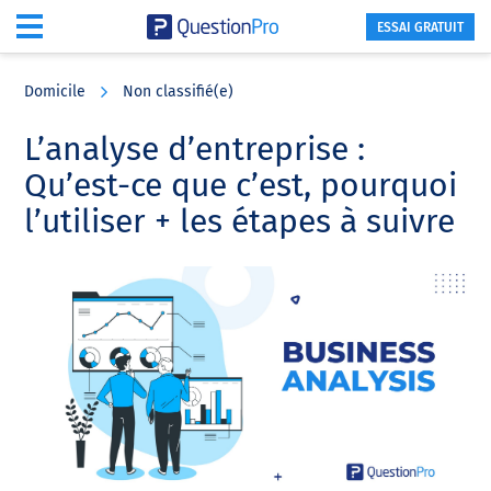
ESSAI GRATUIT
Skip
Skip
Skip
to
to
to
Domicile
Non classifié(e)
main
primary
footer
content
sidebar
L’analyse d’entreprise :
Qu’est-ce que c’est, pourquoi
l’utiliser + les étapes à suivre