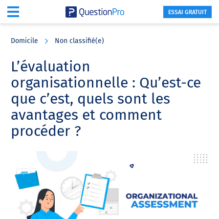
ESSAI GRATUIT
Skip
Skip
Skip
to
to
to
Domicile
Non classifié(e)
main
primary
footer
content
sidebar
L’évaluation
organisationnelle : Qu’est-ce
que c’est, quels sont les
avantages et comment
procéder ?