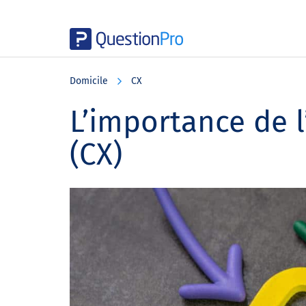
Skip
Skip
Skip
to
to
to
Domicile
CX
main
primary
footer
content
sidebar
L’importance de l
(CX)