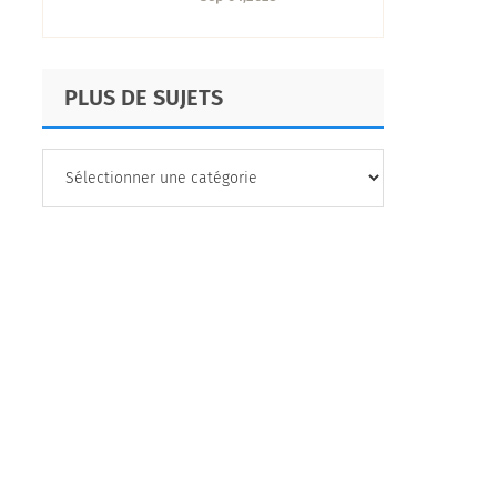
types, méthodes et
utilisation
PLUS DE SUJETS
PLUS
DE
SUJETS