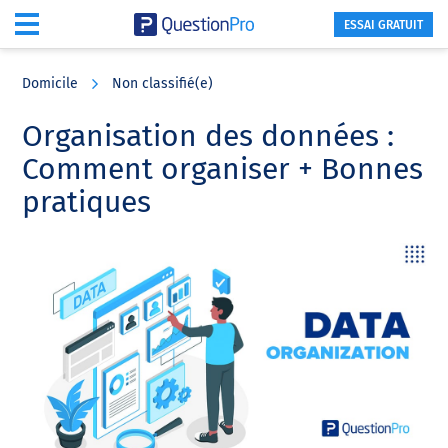
ESSAI GRATUIT
Skip
Skip
Skip
to
to
to
Domicile
Non classifié(e)
main
primary
footer
content
sidebar
Organisation des données :
Comment organiser + Bonnes
pratiques