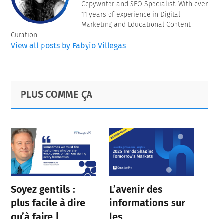
Copywriter and SEO Specialist. With over
11 years of experience in Digital
Marketing and Educational Content
Curation.
View all posts by Fabyio Villegas
Primary
Footer
PLUS COMME ÇA
Sidebar
Soyez gentils :
L’avenir des
plus facile à dire
informations sur
qu’à faire |
les