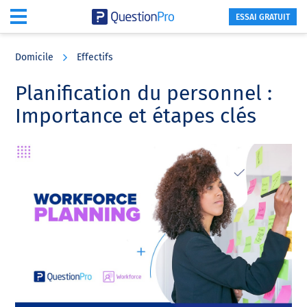
ESSAI GRATUIT
Skip
Skip
Skip
to
to
to
Domicile
Effectifs
main
primary
footer
content
sidebar
Planification du personnel :
Importance et étapes clés