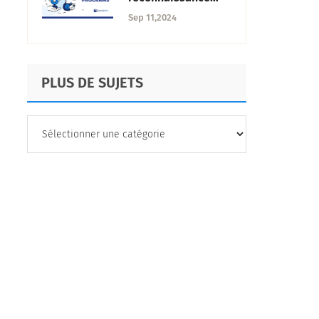
des employés : Un
Sep 11,2024
guide complet
PLUS DE SUJETS
PLUS
DE
SUJETS