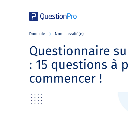
Skip
Skip
Skip
to
to
to
Domicile
Non classifié(e)
main
primary
footer
content
sidebar
Questionnaire su
: 15 questions à 
commencer !