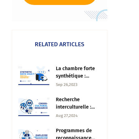
RELATED ARTICLES
La chambre forte
synthétique :
Qu'est-ce que c'est,
Sep 26,2023
sauvegarde et
maintenance
Recherche
interculturelle :
Méthodes, défis et
Aug 27,2024
résultats clés
Programmes de
reconnaissance