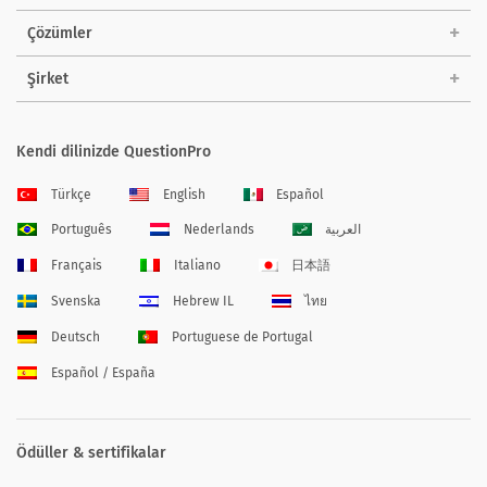
Çözümler
Şirket
Kendi dilinizde QuestionPro
Türkçe
English
Español
Português
Nederlands
العربية
Français
Italiano
日本語
Svenska
Hebrew IL
ไทย
Deutsch
Portuguese de Portugal
Español / España
Ödüller & sertifikalar