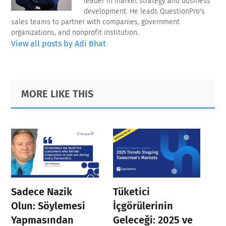
leader in market strategy and business
development. He leads QuestionPro's
sales teams to partner with companies, government
organizations, and nonprofit institution.
View all posts by Adi Bhat
Primary
Footer
MORE LIKE THIS
Sidebar
Sadece Nazik
Tüketici
Olun: Söylemesi
İçgörülerinin
Yapmasından
Geleceği: 2025 ve