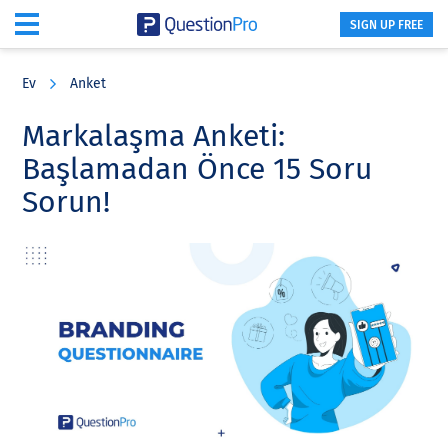
SIGN UP FREE
Skip
Skip
Skip
to
to
to
Ev
Anket
main
primary
footer
content
sidebar
Markalaşma Anketi:
Başlamadan Önce 15 Soru
Sorun!