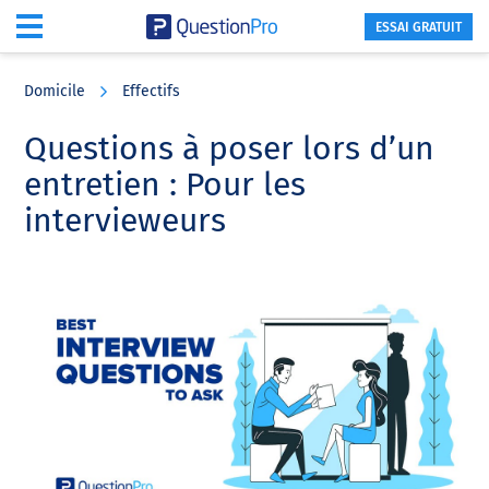
ESSAI GRATUIT
Skip
Skip
Skip
to
to
to
Domicile
Effectifs
main
primary
footer
content
sidebar
Questions à poser lors d’un
entretien : Pour les
intervieweurs