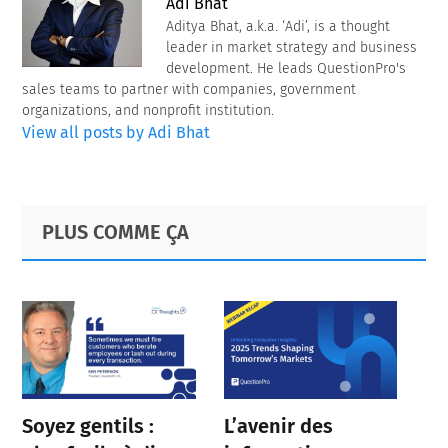
Adi Bhat
Aditya Bhat, a.k.a. ‘Adi’, is a thought
leader in market strategy and business
development. He leads QuestionPro's
sales teams to partner with companies, government
organizations, and nonprofit institution.
View all posts by Adi Bhat
Primary
Footer
PLUS COMME ÇA
Sidebar
Soyez gentils :
L’avenir des