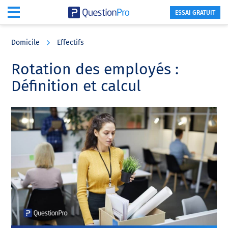
ESSAI GRATUIT
Skip
Skip
Skip
to
to
to
Domicile
Effectifs
main
primary
footer
content
sidebar
Rotation des employés :
Définition et calcul