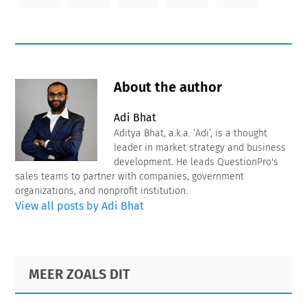
About the author
Adi Bhat
Aditya Bhat, a.k.a. ‘Adi’, is a thought
leader in market strategy and business
development. He leads QuestionPro's
sales teams to partner with companies, government
organizations, and nonprofit institution.
View all posts by Adi Bhat
Primary
Footer
MEER ZOALS DIT
Sidebar