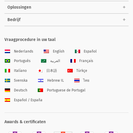
Oplossingen
Bedrijf
Vraagprocedure in uw taal
Nederlands
English
Español
Português
العربية
Français
Italiano
日本語
Türkçe
Svenska
Hebrew IL
ไทย
Deutsch
Portuguese de Portugal
Español / España
Awards & certificaten