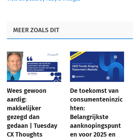
Primary
Footer
MEER ZOALS DIT
Sidebar
Wees gewoon
De toekomst van
aardig:
consumenteninzic
makkelijker
hten:
gezegd dan
Belangrijkste
gedaan | Tuesday
aanknopingspunt
CX Thoughts
en voor 2025 en