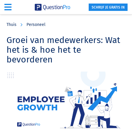
SCHRIJF JE GRATIS IN
Skip
Skip
Skip
to
to
to
Thuis
Personeel
main
primary
footer
content
sidebar
Groei van medewerkers: Wat
het is & hoe het te
bevorderen