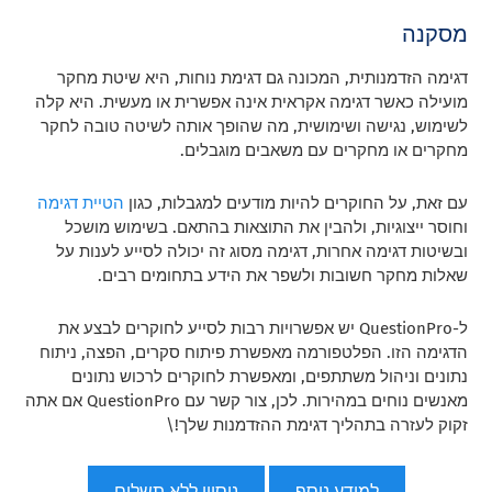
מסקנה
דגימה הזדמנותית, המכונה גם דגימת נוחות, היא שיטת מחקר
מועילה כאשר דגימה אקראית אינה אפשרית או מעשית. היא קלה
לשימוש, נגישה ושימושית, מה שהופך אותה לשיטה טובה לחקר
מחקרים או מחקרים עם משאבים מוגבלים.
עם זאת, על החוקרים להיות מודעים למגבלות, כגון
הטיית דגימה
וחוסר ייצוגיות, ולהבין את התוצאות בהתאם. בשימוש מושכל
ובשיטות דגימה אחרות, דגימה מסוג זה יכולה לסייע לענות על
שאלות מחקר חשובות ולשפר את הידע בתחומים רבים.
ל-QuestionPro יש אפשרויות רבות לסייע לחוקרים לבצע את
הדגימה הזו. הפלטפורמה מאפשרת פיתוח סקרים, הפצה, ניתוח
נתונים וניהול משתתפים, ומאפשרת לחוקרים לרכוש נתונים
מאנשים נוחים במהירות. לכן, צור קשר עם QuestionPro אם אתה
זקוק לעזרה בתהליך דגימת ההזדמנות שלך!\
למידע נוסף
ניסיון ללא תשלום