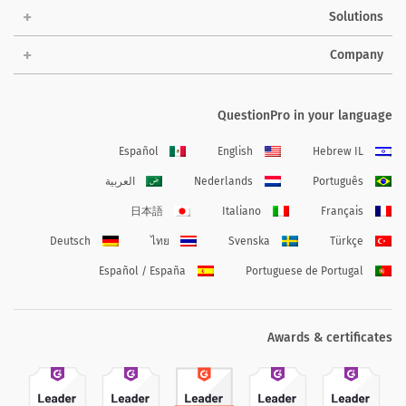
Solutions
Company
QuestionPro in your language
Español
English
Hebrew IL
Português
Nederlands
العربية
日本語
Italiano
Français
Deutsch
ไทย
Svenska
Türkçe
Español / España
Portuguese de Portugal
Awards & certificates