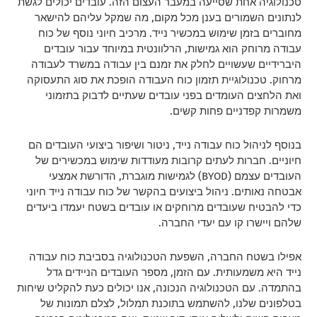
טכנולוגיה אחת שסייעה במעבר העצום הזה. עובדים יכולים לגשת
לנתונים השמורים בענן מכל מקום, מה שמקל עליהם להישאר
מחוברים בזמן שימוש במכשיר נייד. מרכיב חיוני נוסף של כוח
עבודה מרוחק הוא גמישות, הרלוונטית במיוחד עבור עובדים
היברידיים שעשויים לחלק את זמנם בין עבודה במשרד לעבודה
מרחוק. טכנולוגיית תזמון כוח העבודה הופכת את סוג התעסוקה
ואת הלחצים העומדים בפני עובדים שעתיים לדבוק בתזמוני
משמרות קפדניים פחות קשים.
בנוסף לניהול כוח עבודה נייד, ניטור ושיפור ביצועי העובדים הם
חיוניים. חברות לעתים קרובות מעודדות שימוש במכשירים של
העובדים עצמם (BYOD) לגמישות מוגברת, הדורשת אמצעי
אבטחה נאותים. ניהול ביצועים בהקשר של כוח עבודה נייד חיוני
כדי להבטיח שעובדים מרוחקים או עובדים בשטח יעמדו ביעדים
שלהם ויישרו קו עם יעדי החברה.
אפילו בשטח החברה, השפעת הטכנולוגיה בסביבת כוח עבודה
נייד היא משמעותית. עם הזמן, מספר העובדים הניידים גדל
בהתמדה. עם הטכנולוגיה הנכונה, אנו יכולים כעת להקליט שיחות
בטלפונים שלנו, להשתמש בתוכנת תמלול, לצלם תמונות של