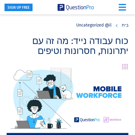
SIGN UP FREE
Skip
Skip
Skip
to
to
to
בית
Uncategorized @il
primary
footer
main
content
sidebar
כוח עבודה נייד: מה זה עם
יתרונות, חסרונות וטיפים