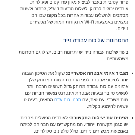
פרודוקטיביות בעבר לביצוע מגוון פרויקטים ופעילויות.
עובדים יכולים לבדוק ולשלוח הודעות דוא"ל, לכתוב ולשנות
מסמכים ולהשלים עבודות אחרות בכל מקום שבו הם
נמצאים באמצעות Wi-Fi או נקודות חמות של מכשירים
ניידים
.
החסרונות
של כוח עבודה נייד
בעוד שלכוח עבודה נייד יש יתרונות רבים, יש לו גם חסרונות
משמעותיים.
מגביר איומי אבטחה אפשריים
: שקול את הסיכון הגבוה
יותר לסיכוני אבטחה לפני הרחבת הצוות המרוחק שלך.
ארגונים עם כוח עבודה מרוחק גדול חשופים הרבה יותר
לפשעי סייבר ובעיות אבטחת אינטרנט מאשר חברות עם
צוות משרדי. עם זאת, עם
תכנון כוח אדם
מתאים, בעיה זו
עשויה להימנע בקלות
.
מפחית את יעילות התקשורת
: לעובדים הפועלים מהבית
יש סגנון תקשורת ייחודי. הם מתקשרים עם חבריהם לכיתה
באמצעות מכשירים ניידים, כולל טלפונים סלולריים,