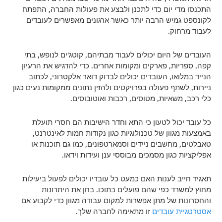
התכנסו מדי יום כדי לתכנן ולבצע את פעולות החברה, התפתח
לקונספט גמיש הרבה יותר כאשר ארגונים מאפשרים לעובדים
לעבוד מרחוק.
העובדים של היום יכולים לעבוד מבתיהם, קוטג'ים לנופש, בתי
קפה, ספריות, פארקים ומקומות אחרים. כדי להדגיש את הרעיון
הנייד במלואו, העובדים יכולים לבדוק דואר אלקטרוני, לכתוב
ניירות, לשתף פעולה בפרויקטים ולהזין נתונים ממקומות נעים כגון
כלי רכב, משאיות, מטוסים, רכבות ואוטובוסים.
כל עובד יכול לטעון כי התא וחדר הישיבות הם חסרי תועלת
באמצעות מגוון של טכנולוגיות כגון נקודות חמות לאינטרנט,
טאבלטים, מחשבים ניידים וסמארטפונים, כמו גם תוכנות או
אפליקציות כגון מסמכים מבוססי ענן ועידות וידאו.
תאגיד חייב לענות האם כמעט כל עובדיו יכולים לפעול ביעילות
מחוץ למשרד כפי שהם פועלים בתוכו. בחן את היתרונות
והחסרונות של מתן אפשרות למקום עבודה מגוון כדי לקבוע אם
אסטרטגיית עובדים
זו מתאימה לחברה שלך.