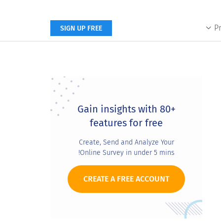
P
SIGN UP FREE
Primary
Sidebar
Gain insights with 80+
features for free
Create, Send and Analyze Your
Online Survey in under 5 mins!
CREATE A FREE ACCOUNT