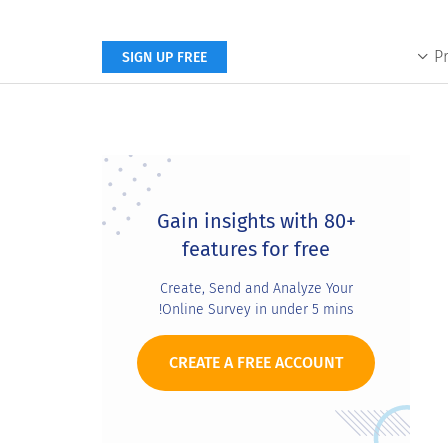
P
SIGN UP FREE
Primary
Sidebar
Gain insights with 80+
features for free
Create, Send and Analyze Your
Online Survey in under 5 mins!
CREATE A FREE ACCOUNT