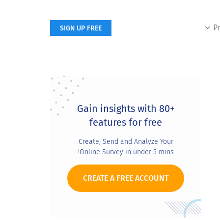
P
SIGN UP FREE
Primary
Sidebar
Gain insights with 80+
features for free
Create, Send and Analyze Your
Online Survey in under 5 mins!
CREATE A FREE ACCOUNT