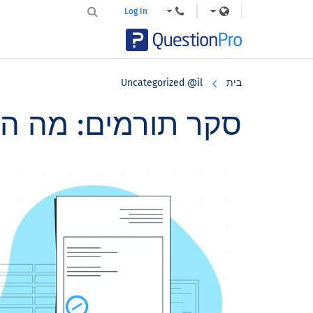
Log In
Skip
Skip
Skip
to
to
to
בית
Uncategorized @il
primary
footer
main
content
sidebar
סקר תורמים: מה ה