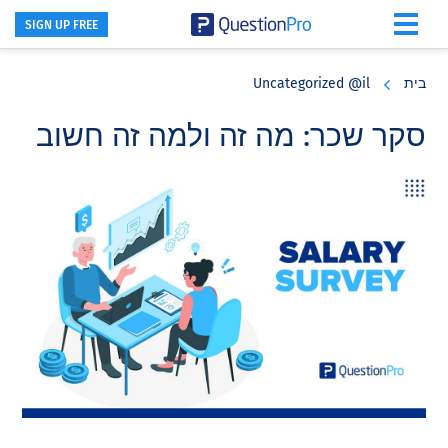
SIGN UP FREE
Skip
Skip
Skip
to
to
to
בית
Uncategorized @il
primary
footer
main
content
sidebar
סקר שכר: מה זה ולמה זה חשוב