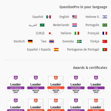
QuestionPro in your language
Español
English
Hebrew IL
Português
Nederlands
العربية
日本語
Italiano
Français
Deutsch
ไทย
Svenska
Türkçe
Español / España
Portuguese de Portugal
Awards & certificates