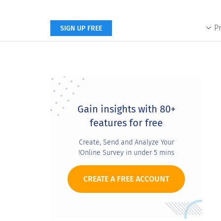
P
SIGN UP FREE
Primary
Sidebar
Gain insights with 80+
features for free
Create, Send and Analyze Your
Online Survey in under 5 mins!
CREATE A FREE ACCOUNT