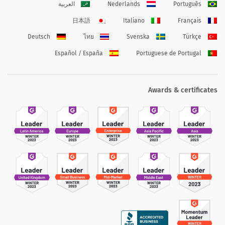
Português
Nederlands
العربية
日本語
Italiano
Français
Deutsch
ไทย
Svenska
Türkçe
Español / España
Portuguese de Portugal
Awards & certificates