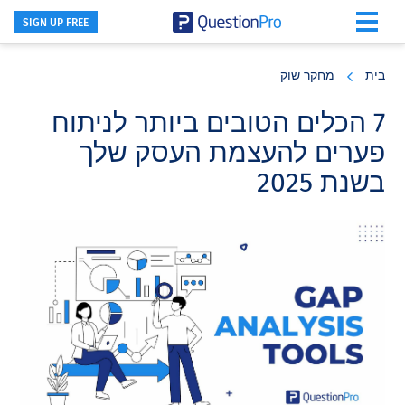
SIGN UP FREE
Skip
Skip
Skip
to
to
to
בית
מחקר שוק
primary
footer
main
content
sidebar
7 הכלים הטובים ביותר לניתוח
פערים להעצמת העסק שלך
בשנת 2025