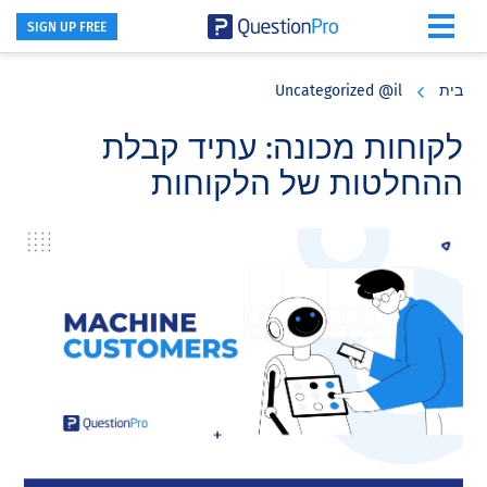
SIGN UP FREE
Skip
Skip
Skip
to
to
to
בית
Uncategorized @il
primary
footer
main
content
sidebar
לקוחות מכונה: עתיד קבלת
ההחלטות של הלקוחות