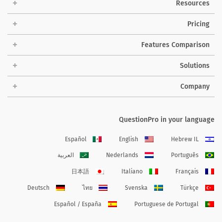
Resources
Pricing
Features Comparison
Solutions
Company
QuestionPro in your language
Español
English
Hebrew IL
Português
Nederlands
العربية
日本語
Italiano
Français
Deutsch
ไทย
Svenska
Türkçe
Español / España
Portuguese de Portugal