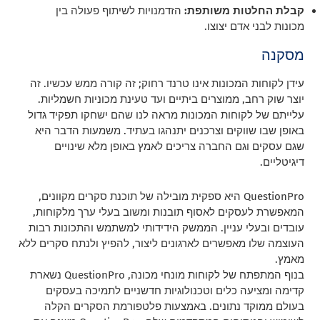
קבלת החלטות משותפת:
הזדמנויות לשיתוף פעולה בין
מכונות לבני אדם יצוצו.
מסקנה
עידן לקוחות המכונות אינו טרנד רחוק; זה קורה ממש עכשיו. זה
יוצר שוק רחב, ממוצרים ביתיים ועד טעינת מכוניות חשמליות.
עלייתם של לקוחות המכונות מראה לנו שהם ישחקו תפקיד גדול
באופן שבו שווקים וצרכנים יתנהגו בעתיד. משמעות הדבר היא
שגם עסקים וגם החברה צריכים לאמץ באופן מלא שינויים
דיגיטליים.
QuestionPro היא ספקית מובילה של תוכנת סקרים מקוונים,
המאפשרת לעסקים לאסוף תובנות ומשוב בעלי ערך מלקוחות,
עובדים ובעלי עניין. הממשק הידידותי למשתמש והתכונות רבות
העוצמה שלו מאפשרים לארגונים ליצור, להפיץ ולנתח סקרים ללא
מאמץ.
בנוף המתפתח של לקוחות מונחי מכונה, QuestionPro נשארת
קדימה ומציעה כלים וטכנולוגיות חדשניים לתמיכה בעסקים
בעולם ממוקד נתונים. באמצעות פלטפורמת הסקרים הקלה