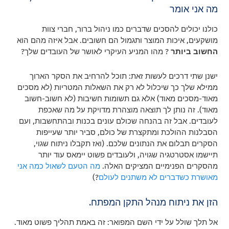
מה אני אומר
כולנו יכולים להסכים שדברים כמו ניהול ברור, חברי צוות
מושקעים, איכות המוצר ותגמול הם חשובים. אבל איזה מהם הוא
החשוב ביותר
? מהו המניע העיקרי לאושר של העובדים שלך?
ישנן שתי דרכים לעשות זאת: תוכל להרחיב את הסקר הארוך
ממילא שלך כך שיכלול לא רק את השאלות המטריות (לא מסכים
מאוד-מסכים מאוד) אלא גם תשומות חשיבות (לא חשוב-חשוב
מאוד). זה נותן לך תוצאה מוצהרת מדויקת על מה שאכפת
לעובדים. אבל זה בהנחה שכולם עונים בכנות ובהתחשבות, ועם
הסבלנות ההולכת ומתקצרת של כולם, סביר יותר שעייפות
הסקרים תבלום את הנתונים שלכם. (ואז תקבלו ניתוח שגוי,
תיישמו אסטרטגיה שגויה, ולעובדים פשוט יימאס עוד יותר
מהסקרים הפנימיים המציקים האלה.
מה הטעם לשאול כמה אני
מאושרת כשדברים לא משתנים לעולם
?)
הזן את ניתוח מנהל התקן המפתח.
אל תלך שולל על ידי השם המפואר: זה באמת תהליך פשוט מאוד.