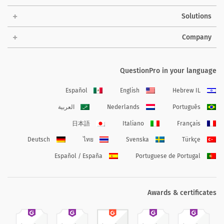
Solutions
Company
QuestionPro in your language
Español
English
Hebrew IL
Português
Nederlands
العربية
日本語
Italiano
Français
Deutsch
ไทย
Svenska
Türkçe
Español / España
Portuguese de Portugal
Awards & certificates