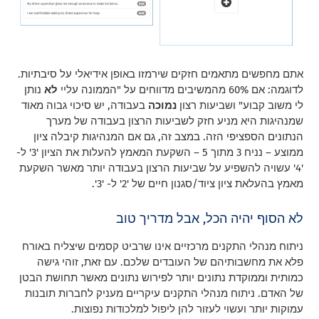
אתם מחפשים מתאמים חזקים שירמזו באופן אידיאלי על סיבתיות.
לדוגמה: אם 60% מהמשיבים מדווחים על "הממונה עליי
לא
נותן
לי משוב קבוע" ושביעות רצון
נמוכה
בעבודה, יש סיכוי גבוה מאוד
שמנהיגות היא מניע חזק לשביעות הרצון בעבודה של מערך
הנתונים הספציפי הזה. במצב זה, גם אם המנהיגות קיבלה ציון
ממוצע – נניח 3 מתוך 5 – השקעת המאמץ להעלות את הציון '3' ל-
'4' עשויה להשפיע על שביעות הרצון בעבודה יותר מאשר השקעת
מאמץ בהעלאת ציון ציוד/סגנון חיים של '2' ל- '3'.
לא הסוף יהיה הכל, אבל מדריך טוב
ניתוח מנהלי התקנים מרכזיים אינו שרביט קסמים שיצליח באורח
פלא את מחשבותיהם של העובדים שלכם. עם זאת, זוהי גישה
כמותית וממוקדת נתונים יותר לפירוש נתונים מאשר תחושת הבטן
של האדם. ניתוח מנהלי התקנים עיקריים מעניק לחברות תובנות
עמוקות יותר ועשוי לעזור להן ליפול למלכודות נפוצות.