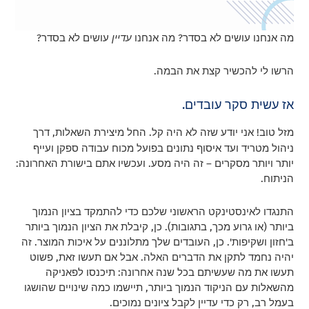
מה אנחנו עושים לא בסדר? מה אנחנו
עדיין
עושים לא בסדר?
הרשו לי להכשיר קצת את הבמה.
אז עשית סקר עובדים.
מזל טוב! אני יודע שזה לא היה קל. החל מיצירת השאלות, דרך
ניהול מטריד ועד איסוף נתונים בפועל מכוח עבודה ספקן ועייף
יותר ויותר מסקרים – זה היה מסע. ועכשיו אתם בישורת האחרונה:
הניתוח.
התנגדו לאינסטינקט הראשוני שלכם כדי להתמקד בציון הנמוך
ביותר (או גרוע מכך, בתגובות). כן, קיבלת את הציון הנמוך ביותר
ב'חזון ושקיפות'. כן, העובדים שלך מתלוננים על איכות המוצר. זה
יהיה נחמד לתקן את הדברים האלה. אבל אם תעשו זאת, פשוט
תעשו את מה שעשיתם בכל שנה אחרונה: תיכנסו לפאניקה
מהשאלות עם הניקוד הנמוך ביותר, תיישמו כמה שינויים שהושגו
בעמל רב, רק כדי עדיין לקבל ציונים נמוכים.