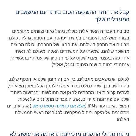
קבל את החזר ההשקעה הטוב ביותר עם המשאבים
המוגבלים שלך
סביבת העבודה האידיאלית כוללת ניהול גאוני וצוותים מתואמים
בצורה מושלמת העובדים במשרד יפהפה עם הטבות גזיליון. כולם
מבינים את התפקיד שלהם, את החזון של החברה, וכולם מרוצים
מהשכר שלהם. שמעתי על המשרדים האלה. מעולם לא ראיתי
אחד כזה בעצמי, ואם לשפוט על פי הניסיון של עמיתיי בתעשייה,
אנחנו די בטוחים שזה מיתוס. (גוגל, אולי?)
לכולנו יש משאבים מוגבלים, בין אם זה הזמן שלנו או הכסף שלנו.
בהתחשב בכך שזה כמעט בלתי אפשרי לתקן הכל באופן מציאותי,
לעתים קרובות אנו מתפתים לחזק את החולשות "הגרועות ביותר"
שלנו עם פתרונות מיידיים. אה, העובדים מתלוננים על איכות
המוצר. גייסו עוד PMs! (
אלא אם כן אתה סטארט-אפ
.) אה, עובדים
מתלוננים על מיקרו-ניהול מפקחים. לפטר את ראשי הממשלה
האלה!
ניתוח מנהלי התקנים מרכזיים: תראו מה אני עושה, לא