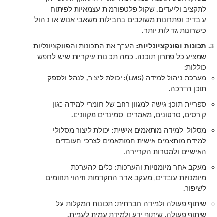
לתקציב וליעדים. שקול פלטפורמות עצמאיות לפיתוח
עובדים ופתרונות משולבים בחבילות משאבי אנוש או ניהול
כישרונות גדולות יותר.
תכונות ופונקציונליות:
הערך את התכונות והפונקציונליות
שמציע כל פתרון תוכנה. כמה תכונות עיקריות שיש לחפש
כוללות:
מערכת ניהול למידה (LMS): יכולת ליצור, לנהל ולספק
תוכן הדרכה.
ספריית תוכן: גישה למגוון רחב של חומרי למידה כגון
קורסים, סרטונים, מאמרים וסמינרים מקוונים.
מסלולי למידה מותאמים אישית: יכולת ליצור מסלולי
למידה מותאמים אישית המותאמים לצרכי העובדים
האישיים ולמטרות הקריירה.
מעקב אחר מיומנויות והערכות: כלים להערכת
מיומנויות עובדים, מעקב אחר התקדמות וזיהוי תחומים
לשיפור.
שיתוף פעולה ולמידה חברתית: תכונות המקלות על
שיתוף פעולה, שיתוף ידע ולמידת עמית לעמית.