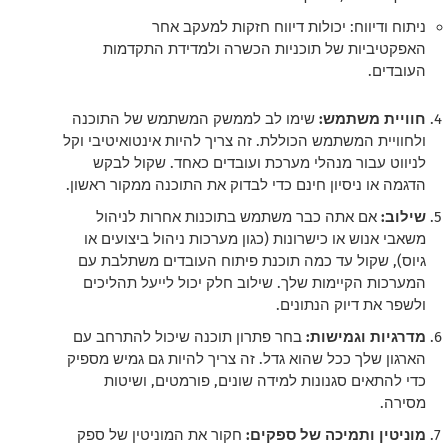
ניתוח ודיווח: יכולות דיווח חזקות למעקב אחר
האפקטיביות של תוכניות הכשרה ולמדידת התקדמות
העובדים.
חוויית משתמש:
שימו לב לממשק המשתמש של התוכנה
ולחוויית המשתמש הכוללת. זה צריך להיות אינטואיטיבי וקל
לניווט עבור מנהלי מערכת ועובדים כאחד. שקול לבקש
הדגמה או ניסיון חינם כדי לבדוק את התוכנה ממקור ראשון.
שילוב:
אם אתה כבר משתמש בתוכנות אחרות לניהול
משאבי אנוש או כישרונות (כגון מערכות ניהול ביצועים או
גיוס), שקול עד כמה תוכנת פיתוח העובדים משתלבת עם
המערכות הקיימות שלך. שילוב חלק יכול לייעל תהליכים
ולשפר את דיוק הנתונים.
מדרגיות וגמישות:
בחר פתרון תוכנה שיכול להתרחב עם
הארגון שלך ככל שהוא גדל. זה צריך להיות גם גמיש מספיק
כדי להתאים סגנונות למידה שונים, פורמטים, ושיטות
מסירה.
מוניטין ותמיכה של ספקים:
חקור את המוניטין של ספק