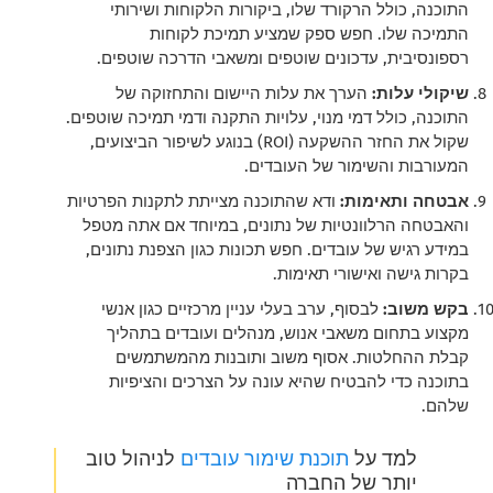
התוכנה, כולל הרקורד שלו, ביקורות הלקוחות ושירותי
התמיכה שלו. חפש ספק שמציע תמיכת לקוחות
רספונסיבית, עדכונים שוטפים ומשאבי הדרכה שוטפים.
שיקולי עלות:
הערך את עלות היישום והתחזוקה של
התוכנה, כולל דמי מנוי, עלויות התקנה ודמי תמיכה שוטפים.
שקול את החזר ההשקעה (ROI) בנוגע לשיפור הביצועים,
המעורבות והשימור של העובדים.
אבטחה ותאימות:
ודא שהתוכנה מצייתת לתקנות הפרטיות
והאבטחה הרלוונטיות של נתונים, במיוחד אם אתה מטפל
במידע רגיש של עובדים. חפש תכונות כגון הצפנת נתונים,
בקרות גישה ואישורי תאימות.
בקש משוב:
לבסוף, ערב בעלי עניין מרכזיים כגון אנשי
מקצוע בתחום משאבי אנוש, מנהלים ועובדים בתהליך
קבלת ההחלטות. אסוף משוב ותובנות מהמשתמשים
בתוכנה כדי להבטיח שהיא עונה על הצרכים והציפיות
שלהם.
למד על
תוכנת שימור עובדים
לניהול טוב
יותר של החברה