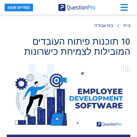
SIGN UP FREE
Skip
Skip
Skip
to
to
to
בית
כוח עבודה
primary
footer
main
content
sidebar
10 תוכנות פיתוח העובדים
המובילות לצמיחת כישרונות