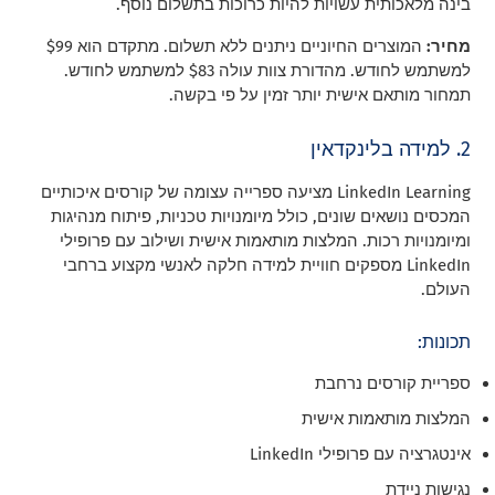
בינה מלאכותית עשויות להיות כרוכות בתשלום נוסף.
מחיר:
המוצרים החיוניים ניתנים ללא תשלום. מתקדם הוא $99
למשתמש לחודש. מהדורת צוות עולה $83 למשתמש לחודש.
תמחור מותאם אישית יותר זמין על פי בקשה.
2. למידה בלינקדאין
LinkedIn Learning מציעה ספרייה עצומה של קורסים איכותיים
המכסים נושאים שונים, כולל מיומנויות טכניות, פיתוח מנהיגות
ומיומנויות רכות. המלצות מותאמות אישית ושילוב עם פרופילי
LinkedIn מספקים חוויית למידה חלקה לאנשי מקצוע ברחבי
העולם.
תכונות:
ספריית קורסים נרחבת
המלצות מותאמות אישית
אינטגרציה עם פרופילי LinkedIn
נגישות ניידת