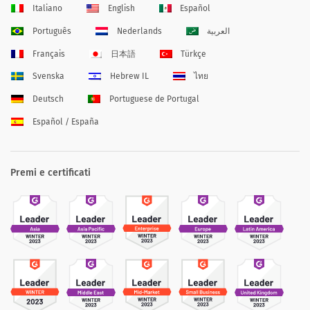
Italiano
English
Español
Português
Nederlands
العربية
Français
日本語
Türkçe
Svenska
Hebrew IL
ไทย
Deutsch
Portuguese de Portugal
Español / España
Premi e certificati