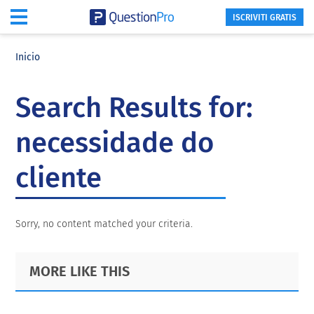
ISCRIVITI GRATIS
Skip
Skip
Skip
to
to
to
Inicio
main
primary
footer
content
sidebar
Search Results for:
necessidade do
cliente
Sorry, no content matched your criteria.
Primary
Footer
MORE LIKE THIS
Sidebar