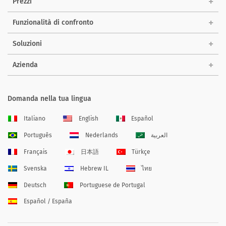
Prezzi
Funzionalità di confronto
Soluzioni
Azienda
Domanda nella tua lingua
Italiano
English
Español
Português
Nederlands
العربية
Français
日本語
Türkçe
Svenska
Hebrew IL
ไทย
Deutsch
Portuguese de Portugal
Español / España