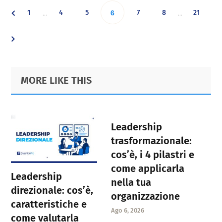
Interim
Interim
Go
Go
Go
Go
Go
Go
1
4
5
Go
7
8
21
…
…
6
pages
pages
omitted
omitted
to
to
to
to
to
to
to
page
page
page
page
page
page
page
Primary
Footer
MORE LIKE THIS
Sidebar
Leadership
trasformazionale:
cos’è, i 4 pilastri e
come applicarla
Leadership
nella tua
direzionale: cos’è,
organizzazione
caratteristiche e
Ago 6, 2026
come valutarla