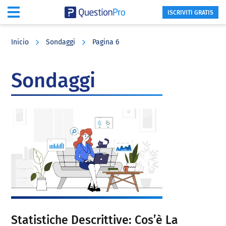
ISCRIVITI GRATIS
Skip
Skip
Skip
to
to
to
Inicio
Sondaggi
Pagina 6
main
primary
footer
content
sidebar
Sondaggi
Statistiche Descrittive: Cos’è La