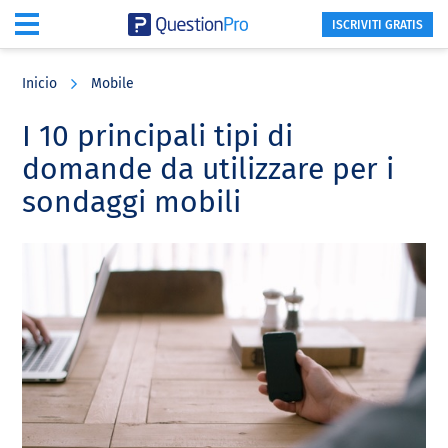
ISCRIVITI GRATIS
Skip
Skip
Skip
to
to
to
Inicio
Mobile
main
primary
footer
content
sidebar
I 10 principali tipi di
domande da utilizzare per i
sondaggi mobili