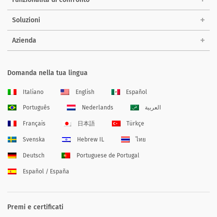
Soluzioni
Azienda
Domanda nella tua lingua
Italiano
English
Español
Português
Nederlands
العربية
Français
日本語
Türkçe
Svenska
Hebrew IL
ไทย
Deutsch
Portuguese de Portugal
Español / España
Premi e certificati