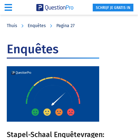
SCHRIJF JE GRATIS IN
Skip
Skip
Skip
to
to
to
Thuis
Enquêtes
Pagina 27
main
primary
footer
content
sidebar
Enquêtes
Stapel-Schaal Enquêtevragen: