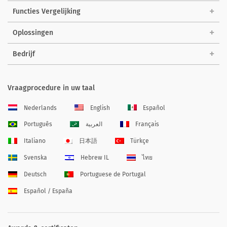
Functies Vergelijking
Oplossingen
Bedrijf
Vraagprocedure in uw taal
Nederlands
English
Español
Português
العربية
Français
Italiano
日本語
Türkçe
Svenska
Hebrew IL
ไทย
Deutsch
Portuguese de Portugal
Español / España