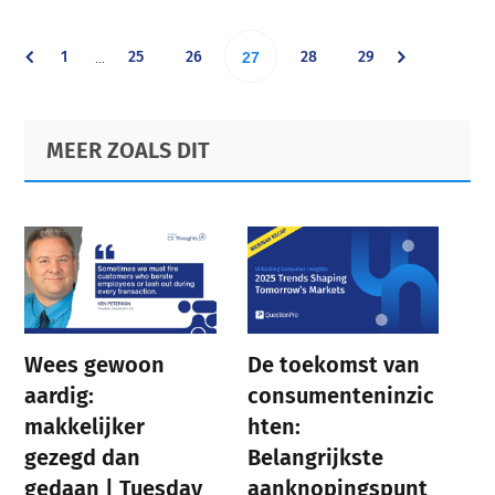
Interim
Go
Go
Go
Go
Go
1
25
26
Go
28
29
…
27
pages
omitted
to
to
to
to
to
to
Primary
Footer
MEER ZOALS DIT
page
page
page
page
page
Sidebar
page
Wees gewoon
De toekomst van
aardig:
consumenteninzic
makkelijker
hten:
gezegd dan
Belangrijkste
gedaan | Tuesday
aanknopingspunt