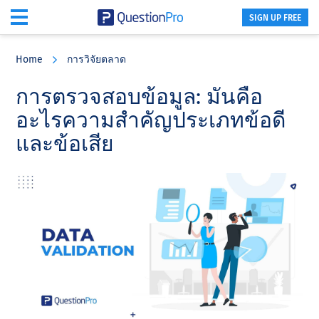
SIGN UP FREE
Skip
Skip
Skip
to
to
to
Home
การวิจัยตลาด
main
primary
footer
content
sidebar
การตรวจสอบข้อมูล: มันคือ
อะไรความสําคัญประเภทข้อดี
และข้อเสีย