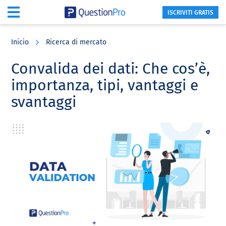
ISCRIVITI GRATIS
Skip
Skip
Skip
to
to
to
Inicio
Ricerca di mercato
main
primary
footer
content
sidebar
Convalida dei dati: Che cos’è,
importanza, tipi, vantaggi e
svantaggi