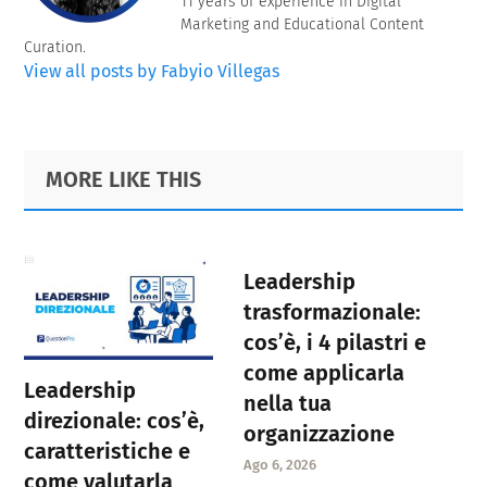
11 years of experience in Digital
Marketing and Educational Content
Curation.
View all posts by Fabyio Villegas
Primary
Footer
MORE LIKE THIS
Sidebar
Leadership
trasformazionale:
cos’è, i 4 pilastri e
come applicarla
Leadership
nella tua
direzionale: cos’è,
organizzazione
caratteristiche e
Ago 6, 2026
come valutarla