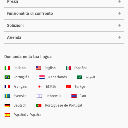
Prezzi
Funzionalità di confronto
Soluzioni
Azienda
Domanda nella tua lingua
Italiano
English
Español
Português
Nederlands
العربية
Français
日本語
Türkçe
Svenska
Hebrew IL
ไทย
Deutsch
Portuguese de Portugal
Español / España