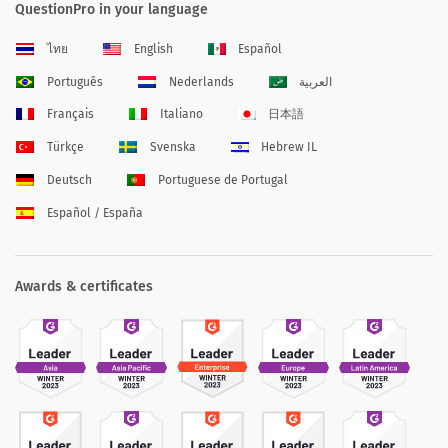
QuestionPro in your language
ไทย
English
Español
Português
Nederlands
العربية
Français
Italiano
日本語
Türkçe
Svenska
Hebrew IL
Deutsch
Portuguese de Portugal
Español / España
Awards & certificates