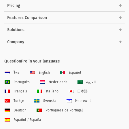
Pricing
Features Comparison
Solutions
Company
QuestionPro in your language
ไทย
English
Español
Português
Nederlands
العربية
Français
Italiano
日本語
Türkçe
Svenska
Hebrew IL
Deutsch
Portuguese de Portugal
Español / España