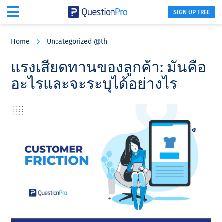
SIGN UP FREE
Skip
Skip
Skip
to
to
to
Home
Uncategorized @th
main
primary
footer
content
sidebar
แรงเสียดทานของลูกค้า: มันคือ
อะไรและจะระบุได้อย่างไร