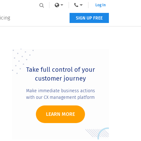
Log In
icing
SIGN UP FREE
Primary
Sidebar
Take full control of your
customer journey
Make immediate business actions
with our CX management platform
LEARN MORE