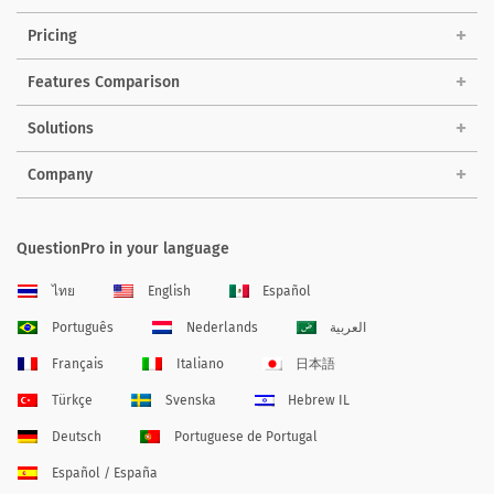
Pricing
Features Comparison
Solutions
Company
QuestionPro in your language
ไทย
English
Español
Português
Nederlands
العربية
Français
Italiano
日本語
Türkçe
Svenska
Hebrew IL
Deutsch
Portuguese de Portugal
Español / España