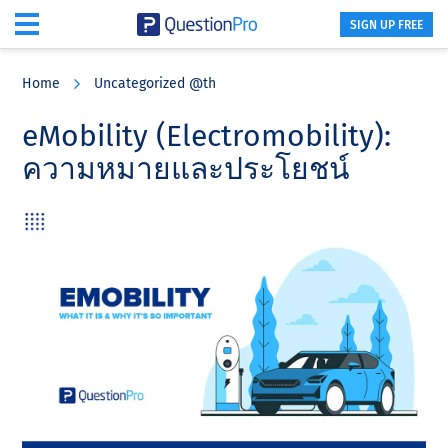
SIGN UP FREE
Skip
Skip
Skip
to
to
to
Home
Uncategorized @th
main
primary
footer
content
sidebar
eMobility (Electromobility):
ความหมายและประโยชน์