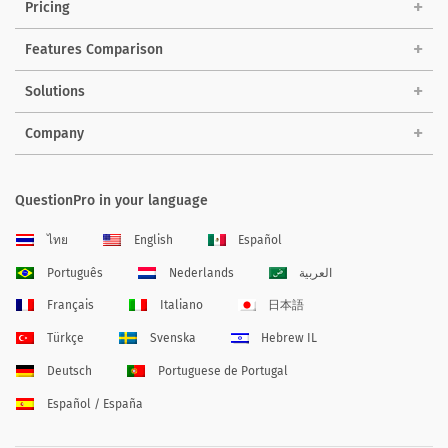
Pricing
Features Comparison
Solutions
Company
QuestionPro in your language
ไทย
English
Español
Português
Nederlands
العربية
Français
Italiano
日本語
Türkçe
Svenska
Hebrew IL
Deutsch
Portuguese de Portugal
Español / España