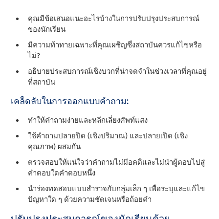
คุณมีข้อเสนอแนะอะไรบ้างในการปรับปรุงประสบการณ์
ของนักเรียน
มีความท้าทายเฉพาะที่คุณเผชิญซึ่งสถาบันควรแก้ไขหรือ
ไม่?
อธิบายประสบการณ์เชิงบวกที่น่าจดจําในช่วงเวลาที่คุณอยู่
ที่สถาบัน
เคล็ดลับในการออกแบบคําถาม:
ทําให้คําถามง่ายและหลีกเลี่ยงศัพท์แสง
ใช้คําถามปลายปิด (เชิงปริมาณ) และปลายเปิด (เชิง
คุณภาพ) ผสมกัน
ตรวจสอบให้แน่ใจว่าคําถามไม่มีอคติและไม่นําผู้ตอบไปสู่
คําตอบใดคําตอบหนึ่ง
นําร่องทดสอบแบบสํารวจกับกลุ่มเล็ก ๆ เพื่อระบุและแก้ไข
ปัญหาใด ๆ ด้วยความชัดเจนหรือถ้อยคํา
ปรับปรุงประสบการณ์ของนักเรียนด้วย