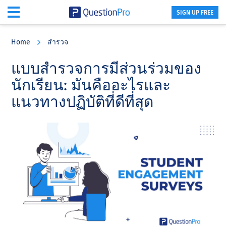
SIGN UP FREE
Skip
Skip
Skip
to
to
to
Home
สำรวจ
main
primary
footer
content
sidebar
แบบสํารวจการมีส่วนร่วมของ
นักเรียน: มันคืออะไรและ
แนวทางปฏิบัติที่ดีที่สุด