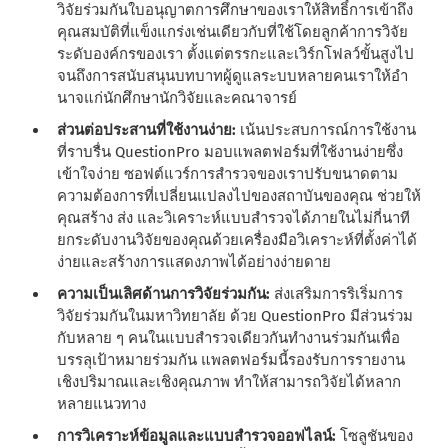
วิจัยร่วมกันใบอนุญาตการศึกษาของเราให้สิทธิ์การเข้าถึง
คุณสมบัติที่แข็งแกร่งเช่นเดียวกับที่ใช้โดยลูกค้าการวิจัย
ระดับองค์กรของเรา ตั้งแต่ตรรกะและเวิร์กโฟลว์ขั้นสูงไป
จนถึงการสนับสนุนบทบาทผู้ดูแลระบบหลายคนเราให้อํา
นาจแก่นักศึกษานักวิจัยและคณาจารย์
ส่วนต่อประสานที่ใช้งานง่าย:
เน้นประสบการณ์การใช้งาน
ที่ราบรื่น QuestionPro มอบแพลตฟอร์มที่ใช้งานง่ายซึ่ง
เข้าใจง่าย ซอฟต์แวร์การสํารวจของเราปรับขนาดตาม
ความต้องการที่เปลี่ยนแปลงไปของสถาบันของคุณ ช่วยให้
คุณสร้าง ส่ง และวิเคราะห์แบบสํารวจได้ภายในไม่กี่นาที
ยกระดับงานวิจัยของคุณด้วยเครื่องมือวิเคราะห์ที่ตั้งค่าได้
ง่ายและสร้างการแสดงภาพได้อย่างง่ายดาย
ความเป็นเลิศด้านการวิจัยร่วมกัน:
ส่งเสริมการริเริ่มการ
วิจัยร่วมกันในมหาวิทยาลัย ด้วย QuestionPro มีส่วนร่วม
กับหลาย ๆ คนในแบบสํารวจเดียวกันทํางานร่วมกันเพื่อ
บรรลุเป้าหมายร่วมกัน แพลตฟอร์มนี้รองรับการรายงาน
เชิงปริมาณและเชิงคุณภาพ ทําให้สามารถวิจัยได้หลาก
หลายแนวทาง
การวิเคราะห์ข้อมูลและแบบสํารวจออฟไลน์:
โซลูชันของ