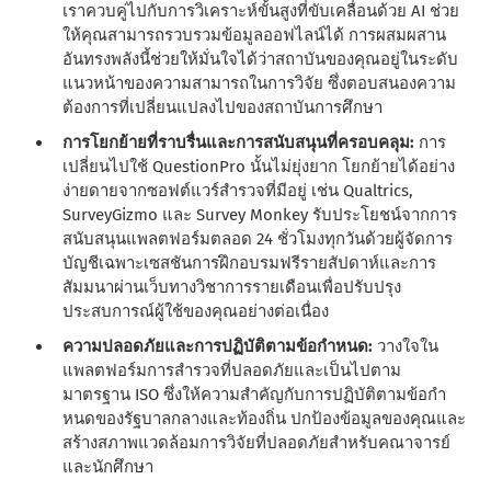
เราควบคู่ไปกับการวิเคราะห์ขั้นสูงที่ขับเคลื่อนด้วย AI ช่วย
ให้คุณสามารถรวบรวมข้อมูลออฟไลน์ได้ การผสมผสาน
อันทรงพลังนี้ช่วยให้มั่นใจได้ว่าสถาบันของคุณอยู่ในระดับ
แนวหน้าของความสามารถในการวิจัย ซึ่งตอบสนองความ
ต้องการที่เปลี่ยนแปลงไปของสถาบันการศึกษา
การโยกย้ายที่ราบรื่นและการสนับสนุนที่ครอบคลุม:
การ
เปลี่ยนไปใช้ QuestionPro นั้นไม่ยุ่งยาก โยกย้ายได้อย่าง
ง่ายดายจากซอฟต์แวร์สํารวจที่มีอยู่ เช่น Qualtrics,
SurveyGizmo และ Survey Monkey รับประโยชน์จากการ
สนับสนุนแพลตฟอร์มตลอด 24 ชั่วโมงทุกวันด้วยผู้จัดการ
บัญชีเฉพาะเซสชันการฝึกอบรมฟรีรายสัปดาห์และการ
สัมมนาผ่านเว็บทางวิชาการรายเดือนเพื่อปรับปรุง
ประสบการณ์ผู้ใช้ของคุณอย่างต่อเนื่อง
ความปลอดภัยและการปฏิบัติตามข้อกําหนด:
วางใจใน
แพลตฟอร์มการสํารวจที่ปลอดภัยและเป็นไปตาม
มาตรฐาน ISO ซึ่งให้ความสําคัญกับการปฏิบัติตามข้อกํา
หนดของรัฐบาลกลางและท้องถิ่น ปกป้องข้อมูลของคุณและ
สร้างสภาพแวดล้อมการวิจัยที่ปลอดภัยสําหรับคณาจารย์
และนักศึกษา