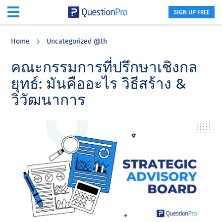
SIGN UP FREE
Skip
Skip
Skip
to
to
to
Home
Uncategorized @th
main
primary
footer
content
sidebar
คณะกรรมการที่ปรึกษาเชิงกล
ยุทธ์: มันคืออะไร วิธีสร้าง &
วิวัฒนาการ