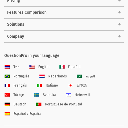
Pricing
Features Comparison
Solutions
Company
QuestionPro in your language
ไทย
English
Español
Português
Nederlands
العربية
Français
Italiano
日本語
Türkçe
Svenska
Hebrew IL
Deutsch
Portuguese de Portugal
Español / España