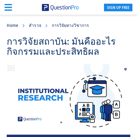
SIGN UP FREE
Skip
Skip
Skip
to
to
to
Home
สำรวจ
การวิจัยทางวิชาการ
main
primary
footer
content
sidebar
การวิจัยสถาบัน: มันคืออะไร
กิจกรรมและประสิทธิผล