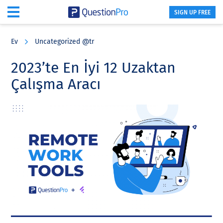
SIGN UP FREE
Skip
Skip
Skip
to
to
to
Ev
Uncategorized @tr
main
primary
footer
content
sidebar
2023’te En İyi 12 Uzaktan
Çalışma Aracı