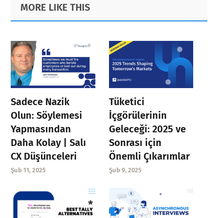
Primary
Footer
MORE LIKE THIS
Sidebar
Sadece Nazik
Tüketici
Olun: Söylemesi
İçgörülerinin
Yapmasından
Geleceği: 2025 ve
Daha Kolay | Salı
Sonrası için
CX Düşünceleri
Önemli Çıkarımlar
Şub 11, 2025
Şub 9, 2025