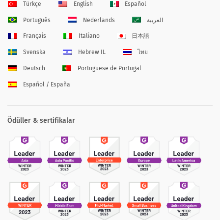
Türkçe
English
Español
Português
Nederlands
العربية
Français
Italiano
日本語
Svenska
Hebrew IL
ไทย
Deutsch
Portuguese de Portugal
Español / España
Ödüller & sertifikalar