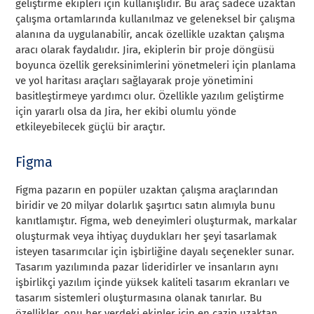
geliştirme ekipleri için kullanışlıdır. Bu araç sadece uzaktan
çalışma ortamlarında kullanılmaz ve geleneksel bir çalışma
alanına da uygulanabilir, ancak özellikle uzaktan çalışma
aracı olarak faydalıdır. Jira, ekiplerin bir proje döngüsü
boyunca özellik gereksinimlerini yönetmeleri için planlama
ve yol haritası araçları sağlayarak proje yönetimini
basitleştirmeye yardımcı olur. Özellikle yazılım geliştirme
için yararlı olsa da Jira, her ekibi olumlu yönde
etkileyebilecek güçlü bir araçtır.
Figma
Figma pazarın en popüler uzaktan çalışma araçlarından
biridir ve 20 milyar dolarlık şaşırtıcı satın alımıyla bunu
kanıtlamıştır. Figma, web deneyimleri oluşturmak, markalar
oluşturmak veya ihtiyaç duydukları her şeyi tasarlamak
isteyen tasarımcılar için işbirliğine dayalı seçenekler sunar.
Tasarım yazılımında pazar lideridirler ve insanların aynı
işbirlikçi yazılım içinde yüksek kaliteli tasarım ekranları ve
tasarım sistemleri oluşturmasına olanak tanırlar. Bu
özellikler, onu her yerdeki ekipler için en cazip uzaktan