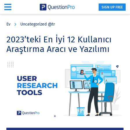
SIGN UP FREE
Skip
Skip
Skip
to
to
to
Ev
Uncategorized @tr
main
primary
footer
content
sidebar
2023’teki En İyi 12 Kullanıcı
Araştırma Aracı ve Yazılımı