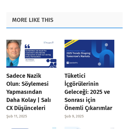
Primary
Footer
MORE LIKE THIS
Sidebar
Sadece Nazik
Tüketici
Olun: Söylemesi
İçgörülerinin
Yapmasından
Geleceği: 2025 ve
Daha Kolay | Salı
Sonrası için
CX Düşünceleri
Önemli Çıkarımlar
Şub 11, 2025
Şub 9, 2025