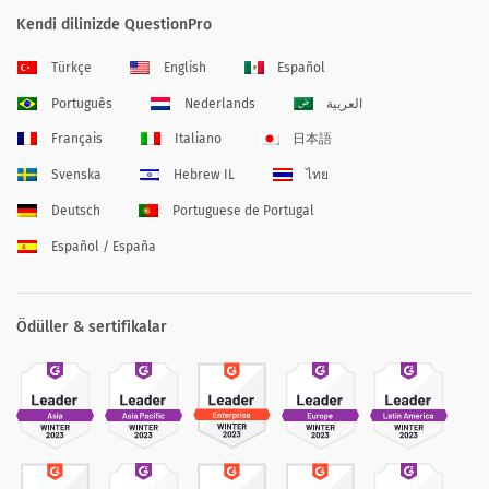
Kendi dilinizde QuestionPro
Türkçe
English
Español
Português
Nederlands
العربية
Français
Italiano
日本語
Svenska
Hebrew IL
ไทย
Deutsch
Portuguese de Portugal
Español / España
Ödüller & sertifikalar