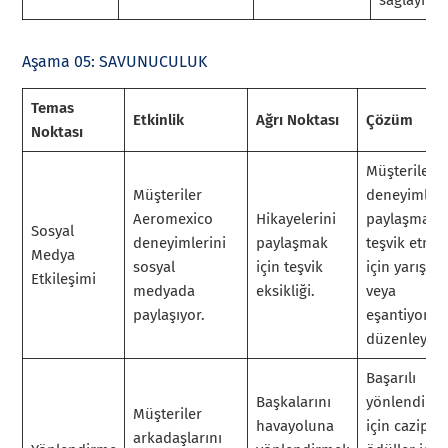
sağlayın.
Aşama 05: SAVUNUCULUK
Temas
Etkinlik
Ağrı Noktası
Çözüm
Noktası
Müşterileri
Müşteriler
deneyimleri
Aeromexico
Hikayelerini
paylaşmaya
Sosyal
deneyimlerini
paylaşmak
teşvik etme
Medya
sosyal
için teşvik
için yarışma
Etkileşimi
medyada
eksikliği.
veya
paylaşıyor.
eşantiyonla
düzenleyin.
Başarılı
Başkalarını
yönlendirme
Müşteriler
havayoluna
için cazip
arkadaşlarını