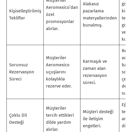
Müşteriler
Alakasız
göre
Aeromexico’dan
Kişiselleştirilmiş
pazarlama
kişis
özel
Teklifler
materyallerinden
teklif
promosyonlar
bunalmış.
gönd
alırlar.
veri 
kulla
Reze
Müşteriler
adıml
Karmaşık ve
Sorunsuz
Aeromexico
basit
zaman alan
Rezervasyon
uçuşlarını
soru
rezervasyon
Süreci
kolaylıkla
çevri
süreci.
rezerve eder.
dene
sunu
Eğiti
Müşteriler
Müşteri desteği
temsi
Çoklu Dil
tercih ettikleri
ile iletişim
aracı
Desteği
dilde yardım
engelleri.
dilli
alırlar.