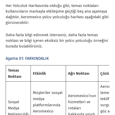
Her Yolculuk Haritasında olduğu gibi, temas noktaları
kullanıcıların markayla etkileşime geçtiği beş ana aşamaya
dağıtılır. Aeromexico yolcu yolculuğu haritası aşağıdaki gibi
görünecektir:
Daha fazla bilgi edinmek isterseniz, daha fazla temas
noktası ve bilgi içeren eksiksiz bir yolcu yolculuğu örneğini
burada bulabilirsiniz.
Aşama 01: FARKINDALIK
Temas
Etkinlik
Ağrı Noktası
Çözüm
Noktası
Aeromex
Müşteriler sosyal
temel
Aeromexico’nun
medya
teklifler
Sosyal
hizmetleri ve
platformlarında
vurgula
Medya
rotaları
Aeromexico
göz alıcı
Reklamcılığı
hakkında sınırlı