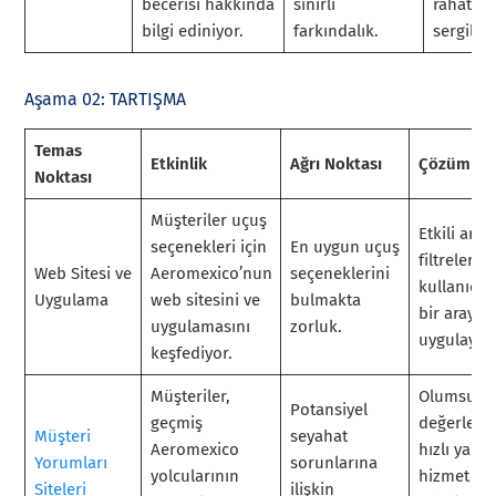
becerisi hakkında
sınırlı
rahatlığı
bilgi ediniyor.
farkındalık.
sergileyi
Aşama 02: TARTIŞMA
Temas
Etkinlik
Ağrı Noktası
Çözüm
Noktası
Müşteriler uçuş
Etkili ara
seçenekleri için
En uygun uçuş
filtreleri il
Web Sitesi ve
Aeromexico’nun
seçeneklerini
kullanıcı 
Uygulama
web sitesini ve
bulmakta
bir arayüz
uygulamasını
zorluk.
uygulayın.
keşfediyor.
Müşteriler,
Olumsuz
Potansiyel
geçmiş
değerlend
Müşteri
seyahat
Aeromexico
hızlı yanıt
Yorumları
sorunlarına
yolcularının
hizmet ku
Siteleri
ilişkin