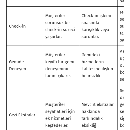
sağla
Mobi
Müşteriler
Check-in işlemi
seçen
sorunsuz bir
sırasında
Check-in
sunu
check-in süreci
karışıklık veya
talim
yaşarlar.
sorunlar.
sağla
Aero
Müşteriler
Gemideki
uçma
Gemide
keyifli bir gemi
hizmetlerin
olana
Deneyim
deneyiminin
kalitesine ilişkin
konf
tadını çıkarır.
belirsizlik.
sergi
Seya
dene
Müşteriler
Mevcut ekstralar
geliş
seyahatleri için
hakkında
seya
Gezi Ekstraları
ek hizmetleri
farkındalık
sigor
keşfederler.
eksikliği.
konsi