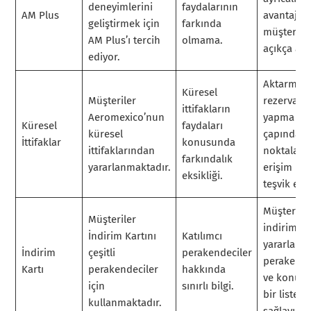
deneyimlerini
faydalarının
AM Plus
avantajlar
geliştirmek için
farkında
müşterile
AM Plus’ı tercih
olmama.
açıkça anl
ediyor.
Aktarmalı
Küresel
Müşteriler
rezervasy
ittifakların
Aeromexico’nun
yapma ve
Küresel
faydaları
küresel
çapında v
İttifaklar
konusunda
ittifaklarından
noktaları
farkındalık
yararlanmaktadır.
erişim kol
eksikliği.
teşvik edi
Müşteriler
Müşteriler
indirimle
İndirim Kartını
Katılımcı
yararlanab
İndirim
çeşitli
perakendeciler
perakende
Kartı
perakendeciler
hakkında
ve konuml
için
sınırlı bilgi.
bir listesi
kullanmaktadır.