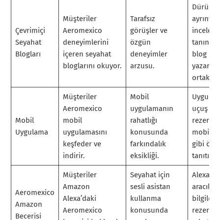
Dürüst 
Müşteriler
Tarafsız
ayrıntılı
Çevrimiçi
Aeromexico
görüşler ve
inceleme
Seyahat
deneyimlerini
özgün
tanınan
Blogları
içeren seyahat
deneyimler
blog
bloglarını okuyor.
arzusu.
yazarları
ortaklığı
Müşteriler
Mobil
Uygulam
Aeromexico
uygulamanın
uçuş
Mobil
mobil
rahatlığı
rezerva
Uygulama
uygulamasını
konusunda
mobil c
keşfeder ve
farkındalık
gibi özel
indirir.
eksikliği.
tanıtın.
Müşteriler
Seyahat için
Alexa
Amazon
sesli asistan
aracılığı
Aeromexico
Alexa’daki
kullanma
bilgileri
Amazon
Aeromexico
konusunda
rezerva
Becerisi