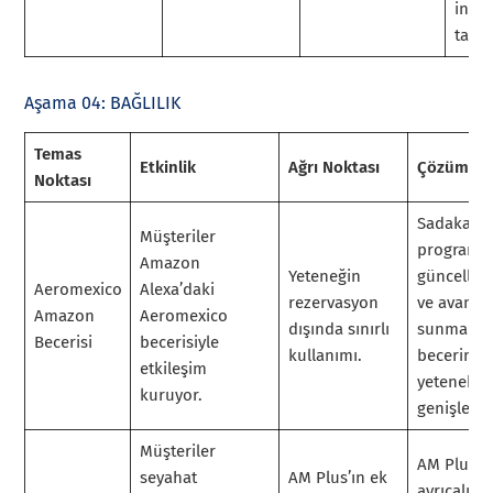
indir
tanıt
Aşama 04: BAĞLILIK
Temas
Etkinlik
Ağrı Noktası
Çözüm
Noktası
Sadakat
Müşteriler
programı
Amazon
Yeteneğin
güncellem
Aeromexico
Alexa’daki
rezervasyon
ve avantaj
Amazon
Aeromexico
dışında sınırlı
sunmak iç
Becerisi
becerisiyle
kullanımı.
becerinin
etkileşim
yetenekler
kuruyor.
genişletin
Müşteriler
AM Plus’ı
seyahat
AM Plus’ın ek
ayrıcalıklı