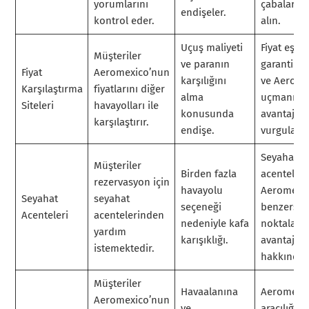
yorumlarını
çabalarıyl
endişeler.
kontrol eder.
alın.
Uçuş maliyeti
Fiyat eşle
Müşteriler
ve paranın
garantiler
Fiyat
Aeromexico’nun
karşılığını
ve Aeromex
Karşılaştırma
fiyatlarını diğer
alma
uçmanın 
Siteleri
havayolları ile
konusunda
avantajlar
karşılaştırır.
endişe.
vurgulayın
Seyahat
Müşteriler
Birden fazla
acenteleri
rezervasyon için
havayolu
Aeromexi
Seyahat
seyahat
seçeneği
benzersiz 
Acenteleri
acentelerinden
nedeniyle kafa
noktaları 
yardım
karışıklığı.
avantajlar
istemektedir.
hakkında e
Müşteriler
Havaalanına
Aeromexi
Aeromexico’nun
ve
aracılığıyl