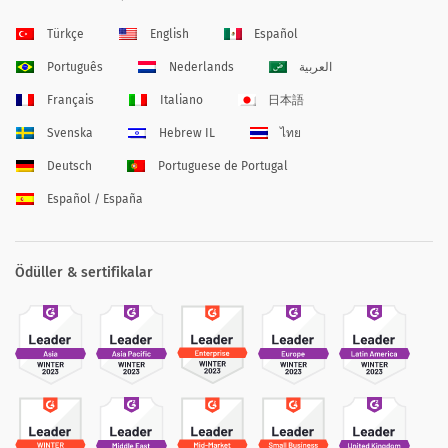
Türkçe
English
Español
Português
Nederlands
العربية
Français
Italiano
日本語
Svenska
Hebrew IL
ไทย
Deutsch
Portuguese de Portugal
Español / España
Ödüller & sertifikalar