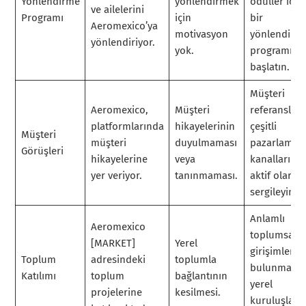
Yönlendirme
yönlendirmek
ödüller içer
ve ailelerini
Programı
için
bir
Aeromexico’ya
motivasyon
yönlendirm
yönlendiriyor.
yok.
programı
başlatın.
Müşteri
Aeromexico,
Müşteri
referansları
platformlarında
hikayelerinin
çeşitli
Müşteri
müşteri
duyulmaması
pazarlama
Görüşleri
hikayelerine
veya
kanallarınd
yer veriyor.
tanınmaması.
aktif olarak
sergileyin.
Anlamlı
Aeromexico
toplumsal
[MARKET]
Yerel
girişimlerde
Toplum
adresindeki
toplumla
bulunmak iç
Katılımı
toplum
bağlantının
yerel
projelerine
kesilmesi.
kuruluşlarla