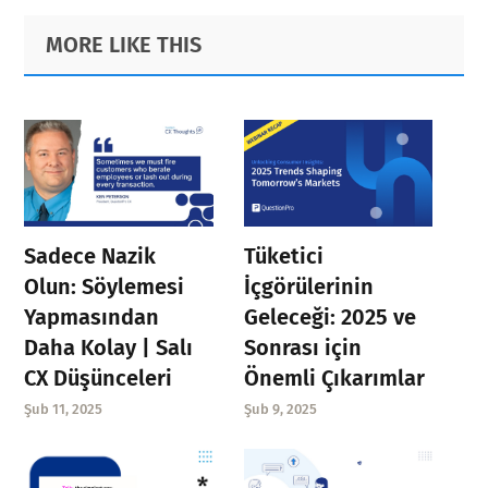
Primary
Footer
MORE LIKE THIS
Sidebar
Sadece Nazik
Tüketici
Olun: Söylemesi
İçgörülerinin
Yapmasından
Geleceği: 2025 ve
Daha Kolay | Salı
Sonrası için
CX Düşünceleri
Önemli Çıkarımlar
Şub 11, 2025
Şub 9, 2025