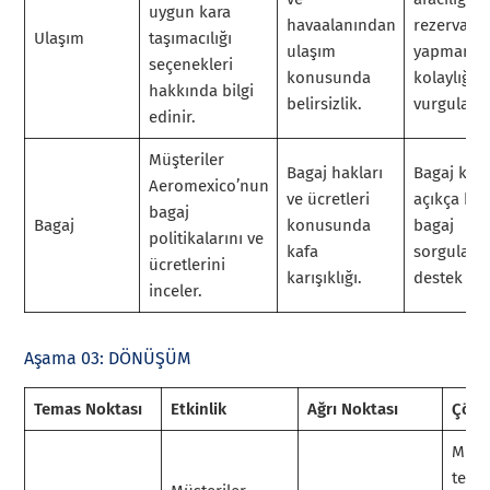
uygun kara
havaalanından
rezervasy
Ulaşım
taşımacılığı
ulaşım
yapmanın
seçenekleri
konusunda
kolaylığını
hakkında bilgi
belirsizlik.
vurgulayın
edinir.
Müşteriler
Bagaj hakları
Bagaj kura
Aeromexico’nun
ve ücretleri
açıkça beli
bagaj
Bagaj
konusunda
bagaj
politikalarını ve
kafa
sorgulamal
ücretlerini
karışıklığı.
destek sağ
inceler.
Aşama 03: DÖNÜŞÜM
Temas Noktası
Etkinlik
Ağrı Noktası
Çöz
Müşt
terci