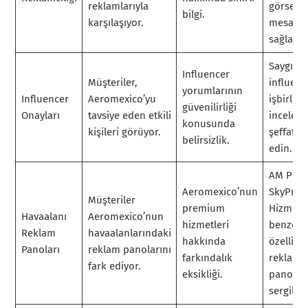
reklamlarıyla
görselle
bilgi.
karşılaşıyor.
mesajla
sağlayın
Saygın
Influencer
Müşteriler,
influenc
yorumlarının
Influencer
Aeromexico’yu
işbirliği
güvenilirliği
Onayları
tavsiye eden etkili
incelem
konusunda
kişileri görüyor.
şeffaflığ
belirsizlik.
edin.
AM Plus
Aeromexico’nun
SkyPrior
Müşteriler
premium
Hizmetle
Havaalanı
Aeromexico’nun
hizmetleri
benzers
Reklam
havaalanlarındaki
hakkında
özellikle
Panoları
reklam panolarını
farkındalık
reklam
fark ediyor.
eksikliği.
panolar
sergileyi