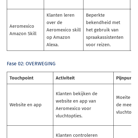
in
Klanten leren
Beperkte
To
over de
bekendheid met
va
Aeromexico
Aeromexico skill
het gebruik van
vl
Amazon Skill
op Amazon
spraakassistenten
en
Alexa.
voor reizen.
Al
Fase 02: OVERWEGING
Touchpoint
Activiteit
Pijnpunt
Klanten bekijken de
Moeite me
website en app van
Website en app
de meest 
Aeromexico voor
vluchtopti
vluchtopties.
Klanten controleren