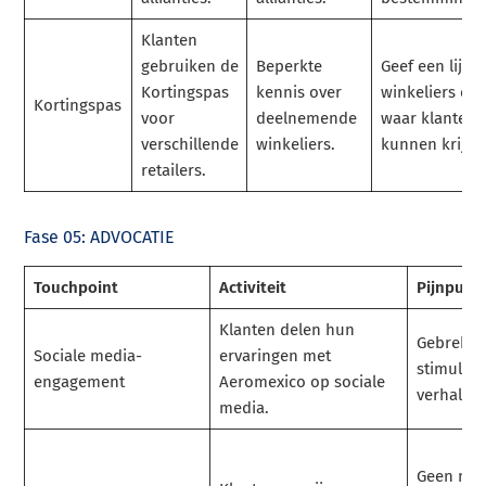
Klanten
gebruiken de
Beperkte
Geef een lijst
Kortingspas
kennis over
winkeliers en 
Kortingspas
voor
deelnemende
waar klanten 
verschillende
winkeliers.
kunnen krijge
retailers.
Fase 05: ADVOCATIE
Touchpoint
Activiteit
Pijnpunt
Klanten delen hun
Gebrek a
Sociale media-
ervaringen met
stimulan
engagement
Aeromexico op sociale
verhalen 
media.
Geen mot