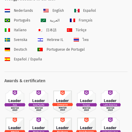
Nederlands
English
Español
Português
العربية
Français
Italiano
日本語
Türkçe
Svenska
Hebrew IL
ไทย
Deutsch
Portuguese de Portugal
Español / España
Awards & certificaten