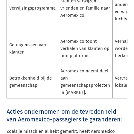
Klanten verwijzen
anderen 
Verwijzingsprogramma
vrienden en familie naar
verwijzen
Aeromexico.
luchtvaar
Aeromexico toont
Verhalen
Getuigenissen van
verhalen van klanten op
worden n
klanten
hun platforms.
herkend.
Aeromexico neemt deel
Betrokkenheid bij de
aan
Vervreem
gemeenschap
gemeenschapsprojecten
lokale g
in [MARKET].
Acties ondernomen om de tevredenheid
van Aeromexico-passagiers te garanderen:
Zoals je misschien al hebt gemerkt, heeft Aeromexico