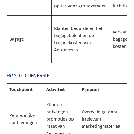
opties voor grondvervoer.
luchthave
Klanten beoordelen het
Verwarrin
bagagebeleid en de
Bagage
bagagevrij
bagagekosten van
kosten.
Aeromexico.
Fase 03: CONVERSIE
Touchpoint
Activiteit
Pijnpunt
Klanten
ontvangen
Overweldigd door
Persoonlijke
promoties op
irrelevant
aanbiedingen
maat van
marketingmateriaal.
Aeromexico.