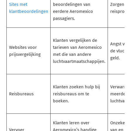
Sites met
beoordelingen van
Zorgen ov
klantbeoordelingen
eerdere Aeromexico
reisprobl
passagiers.
Klanten vergelijken de
Angst voo
Websites voor
tarieven van Aeromexico
de vlucht 
prijsvergelijking
met die van andere
geld.
luchtvaartmaatschappijen.
Klanten zoeken hulp bij
Verwarrin
Reisbureaus
reisbureaus om te
meerdere
boeken.
luchtvaar
Klanten leren over
Onzekerhe
Vervoer
Aeromexico’s handige
van en na