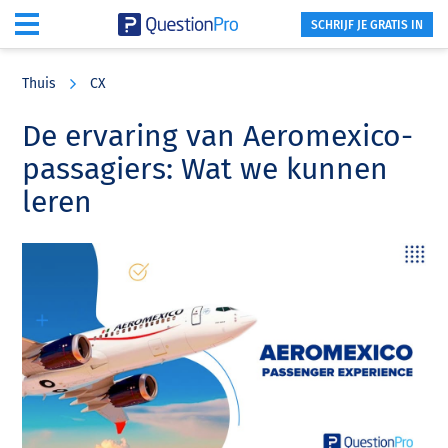
SCHRIJF JE GRATIS IN
Skip
Skip
Skip
to
to
to
Thuis
CX
main
primary
footer
content
sidebar
De ervaring van Aeromexico-
passagiers: Wat we kunnen
leren