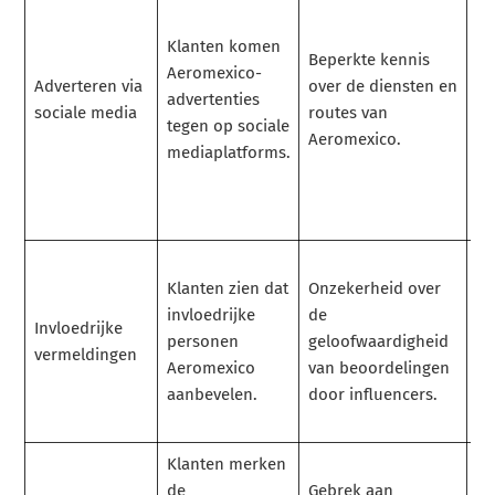
op
be
Klanten komen
Beperkte kennis
be
Aeromexico-
Adverteren via
over de diensten en
bo
advertenties
sociale media
routes van
o
tegen op sociale
Aeromexico.
be
mediaplatforms.
aa
va
te
We
Klanten zien dat
Onzekerheid over
g
invloedrijke
de
be
Invloedrijke
personen
geloofwaardigheid
st
vermeldingen
Aeromexico
van beoordelingen
tr
aanbevelen.
door influencers.
h
be
Klanten merken
La
de
Gebrek aan
fu