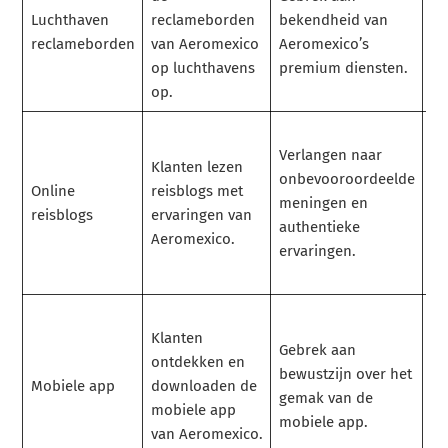
Luchthaven
reclameborden
bekendheid van
AM
reclameborden
van Aeromexico
Aeromexico’s
Sk
op luchthavens
premium diensten.
Se
op.
de
We
Verlangen naar
re
Klanten lezen
onbevooroordeelde
be
Online
reisblogs met
meningen en
om
reisblogs
ervaringen van
authentieke
en
Aeromexico.
ervaringen.
ge
be
Pr
Klanten
fu
Gebrek aan
ontdekken en
ap
bewustzijn over het
Mobiele app
downloaden de
bo
gemak van de
mobiele app
vl
mobiele app.
van Aeromexico.
mo