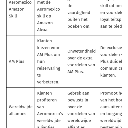
Aeromexico
met de
de
skill uit om u
Amazon
Aeromexico
vaardigheid
en voordelen 
Skill
skill op
buiten het
loyaliteitspr
Amazon
boeken om.
aan te bieden.
Alexa.
Klanten
kiezen voor
De exclusieve
Onwetendheid
AM Plus om
voordelen va
over de extra
AM Plus
hun
Plus duidelijk
voordelen van
reiservaring
communiceren
AM Plus.
te
klanten.
verbeteren.
Klanten
Gebrek aan
Promoot het 
profiteren
bewustzijn
van het boeke
Wereldwijde
van
over de
aansluitende 
allianties
Aeromexico’s
voordelen van
en toegang to
wereldwijde
wereldwijde
wereldwijde
allianties.
allianties.
bestemmingen