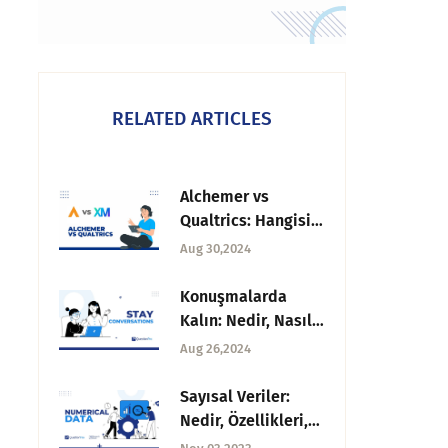
RELATED ARTICLES
Alchemer vs
Qualtrics: Hangisini
seçmeniz
Aug 30,2024
gerektiğini öğrenin
Konuşmalarda
Kalın: Nedir, Nasıl
Kullanılır,
Aug 26,2024
Sorulacak Sorular
Sayısal Veriler:
Nedir, Özellikleri,
Türleri ve Örnekleri