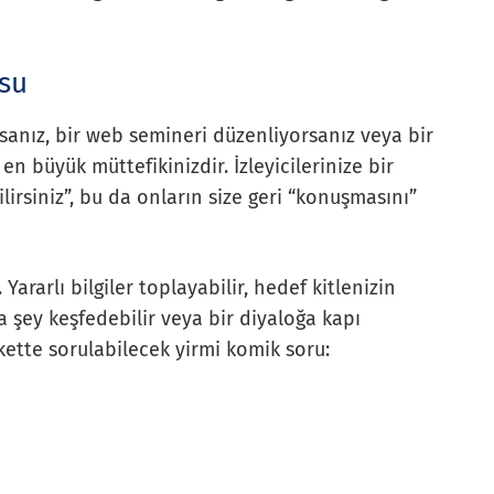
usu
rsanız, bir web semineri düzenliyorsanız veya bir
n büyük müttefikinizdir. İzleyicilerinize bir
irsiniz”, bu da onların size geri “konuşmasını”
 Yararlı bilgiler toplayabilir, hedef kitlenizin
la şey keşfedebilir veya bir diyaloğa kapı
ankette sorulabilecek yirmi komik soru: