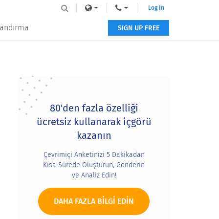
Log In
tlandırma
SIGN UP FREE
Primary
Sidebar
80'den fazla özelliği
ücretsiz kullanarak içgörü
kazanın
Çevrimiçi Anketinizi 5 Dakikadan
Kısa Sürede Oluşturun, Gönderin
ve Analiz Edin!
DAHA FAZLA BILGI EDIN