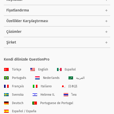
Fiyatlandırma
Özellikler Karşılaştırması
Çözümler
Şirket
Kendi dilinizde QuestionPro
Türkçe
English
Español
Português
Nederlands
العربية
Français
Italiano
日本語
Svenska
Hebrew IL
ไทย
Deutsch
Portuguese de Portugal
Español / España