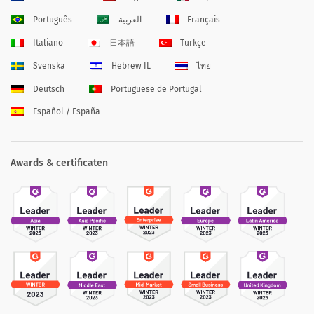
Português
العربية
Français
Italiano
日本語
Türkçe
Svenska
Hebrew IL
ไทย
Deutsch
Portuguese de Portugal
Español / España
Awards & certificaten