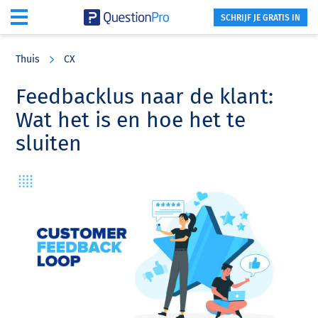
SCHRIJF JE GRATIS IN
Skip
Skip
Skip
to
to
to
Thuis
CX
main
primary
footer
content
sidebar
Feedbacklus naar de klant:
Wat het is en hoe het te
sluiten