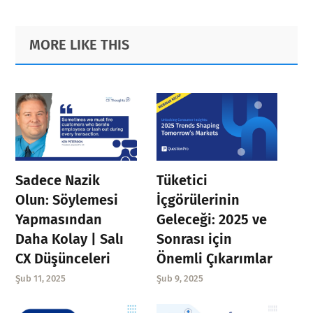
Primary
Footer
MORE LIKE THIS
Sidebar
Sadece Nazik
Tüketici
Olun: Söylemesi
İçgörülerinin
Yapmasından
Geleceği: 2025 ve
Daha Kolay | Salı
Sonrası için
CX Düşünceleri
Önemli Çıkarımlar
Şub 11, 2025
Şub 9, 2025