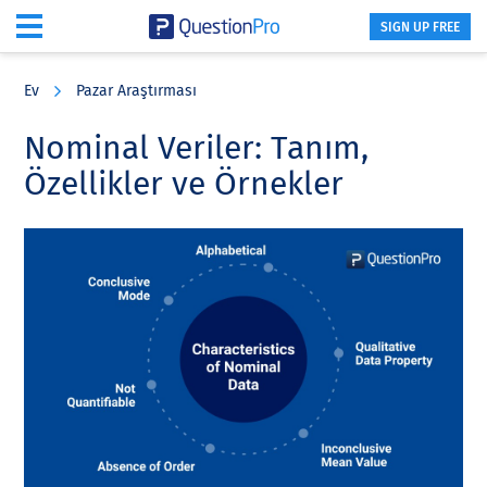
SIGN UP FREE
Skip
Skip
Skip
to
to
to
Ev
Pazar Araştırması
main
primary
footer
content
sidebar
Nominal Veriler: Tanım,
Özellikler ve Örnekler