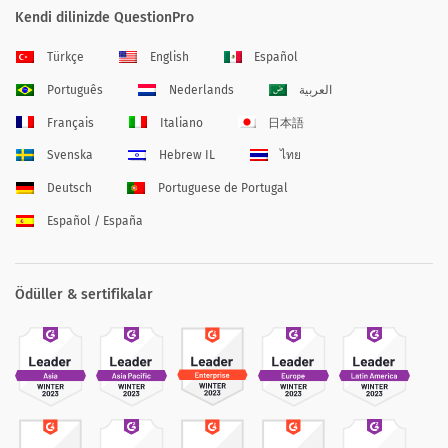
Kendi dilinizde QuestionPro
Türkçe
English
Español
Português
Nederlands
العربية
Français
Italiano
日本語
Svenska
Hebrew IL
ไทย
Deutsch
Portuguese de Portugal
Español / España
Ödüller & sertifikalar