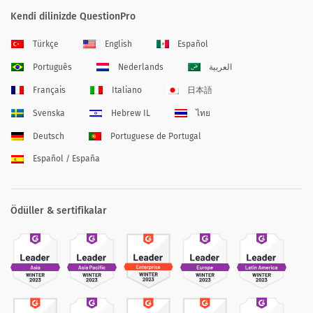
Kendi dilinizde QuestionPro
Türkçe
English
Español
Português
Nederlands
العربية
Français
Italiano
日本語
Svenska
Hebrew IL
ไทย
Deutsch
Portuguese de Portugal
Español / España
Ödüller & sertifikalar