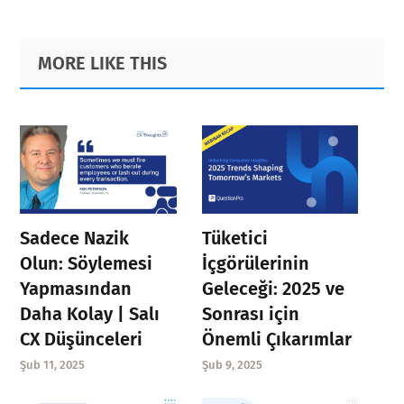
Primary
Footer
MORE LIKE THIS
Sidebar
Sadece Nazik
Tüketici
Olun: Söylemesi
İçgörülerinin
Yapmasından
Geleceği: 2025 ve
Daha Kolay | Salı
Sonrası için
CX Düşünceleri
Önemli Çıkarımlar
Şub 11, 2025
Şub 9, 2025