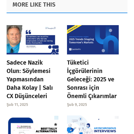
Primary
Footer
MORE LIKE THIS
Sidebar
Sadece Nazik
Tüketici
Olun: Söylemesi
İçgörülerinin
Yapmasından
Geleceği: 2025 ve
Daha Kolay | Salı
Sonrası için
CX Düşünceleri
Önemli Çıkarımlar
Şub 11, 2025
Şub 9, 2025