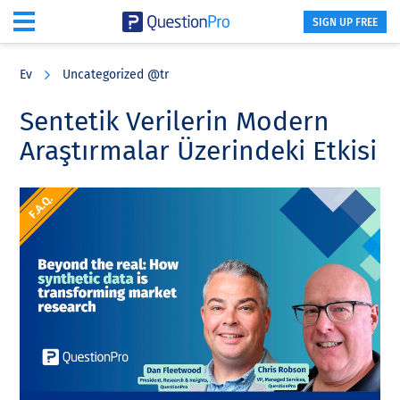
SIGN UP FREE
Skip
Skip
Skip
to
to
to
Ev
Uncategorized @tr
main
primary
footer
content
sidebar
Sentetik Verilerin Modern
Araştırmalar Üzerindeki Etkisi