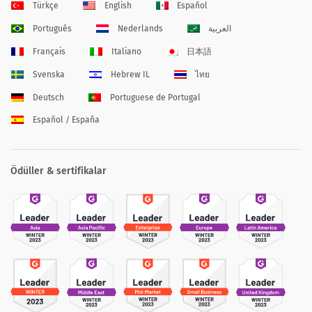
Türkçe
English
Español
Português
Nederlands
العربية
Français
Italiano
日本語
Svenska
Hebrew IL
ไทย
Deutsch
Portuguese de Portugal
Español / España
Ödüller & sertifikalar