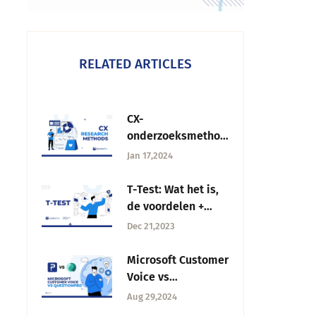
RELATED ARTICLES
CX-
onderzoeksmethod
en: Leer hoe u de
Jan 17,2024
juiste kiest
T-Test: Wat het is,
de voordelen +
stappen om het uit
Dec 21,2023
te voeren
Microsoft Customer
Voice vs
QuestionPro: De
Aug 29,2024
beste kiezen