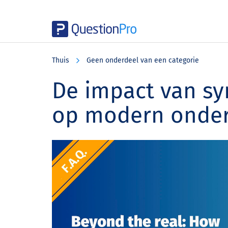
Skip
Skip
Skip
to
to
to
Thuis
Geen onderdeel van een categorie
main
primary
footer
content
sidebar
De impact van sy
op modern onde