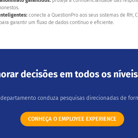
 anonimato garantidos:
proteja a confidencialidade das respos
honestos.
inteligentes:
conecte a QuestionPro aos seus sistemas de RH, 
ara garantir um fluxo de dados contínuo e eficiente.
orar decisões em todos os nívei
 departamento conduza pesquisas direcionadas de forma
CONHEÇA O EMPLOYEE EXPERIENCE