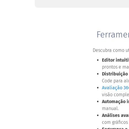
Ferrame
Descubra como uti
Editor intui
prontos e mai
Distribuição
Code para al
Avaliação 36
visão comple
Automação in
manual.
Análises av
com gráficos