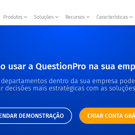
Produtos
Soluções
Recursos
Características
o usar a QuestionPro na sua emp
 departamentos dentro da sua empresa pode
r decisões mais estratégicas com as soluções
ENDAR DEMONSTRAÇÃO
CRIAR CONTA GRÁ